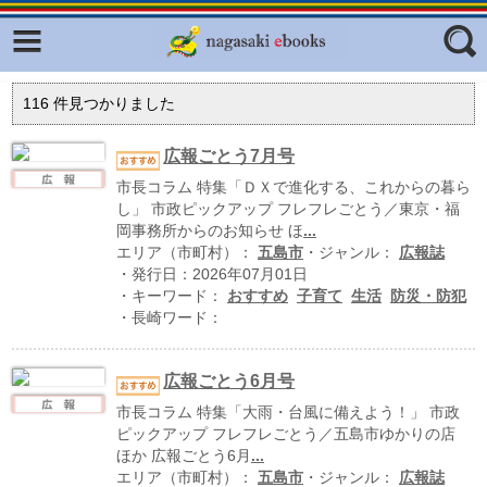
Facebook
twitter
ふくいろキラリプロジェクト
フリーワード
116
件見つかりました
東京観光デジタルパンフレットギャ
ラリー（TOKYO Brochures）
広報ごとう7月号
復興応援企画
市長コラム 特集「ＤＸで進化する、これからの暮ら
ジャンル
し」 市政ピックアップ フレフレごとう／東京・福
はじめてご利用される方へ
岡事務所からのお知らせ ほ
...
エリア（市町村）：
五島市
・ジャンル：
広報誌
コンテンツ
・発行日：2026年07月01日
・キーワード：
おすすめ
子育て
生活
防災・防犯
広報誌ナビ
エリア
・長崎ワード：
明治日本の産業革命遺産
広報ごとう6月号
長崎と天草地方の潜伏キリシタン
関連遺産
市長コラム 特集「大雨・台風に備えよう！」 市政
ピックアップ フレフレごとう／五島市ゆかりの店
大学・専門学校ナビ
ほか 広報ごとう6月
...
エリア（市町村）：
五島市
・ジャンル：
広報誌