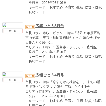
ハイスクールナビ
・発行日：2026年06月01日
・キーワード：
おすすめ
子育て
生活
防災・防犯
小・中学校ナビ
・長崎ワード：
いきebooks
広報ごとう5月号
ながよebooks
市長コラム 市政トピックス 特集「令和８年度五島
市の予算」 東京・福岡事務所からのお知らせ ほか
ごとうebooks
広報ごとう5月号
...
エリア（市町村）：
五島市
・ジャンル：
広報誌
おおむらebooks
・発行日：2026年05月01日
・キーワード：
おすすめ
子育て
生活
防災・防犯
みなみしまばらebooks
・長崎ワード：
はさみebooks
広報ごとう4月号
ながさき市ebooks
市長コラム 特集「今すぐがん検診を！」 まちの話
題 市政ピックアップ ほか 広報ごとう4月号
...
さいかいイーブックス
エリア（市町村）：
五島市
・ジャンル：
広報誌
・発行日：2026年04月01日
長崎MICE観光マップ
・キーワード：
おすすめ
子育て
生活
防災・防犯
・長崎ワード：