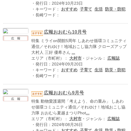
ハイスクールナビ
・発行日：2024年10月23日
・キーワード：
おすすめ
子育て
生活
防災・防犯
小・中学校ナビ
・長崎ワード：
いきebooks
広報おおむら10月号
ながよebooks
特集 ミライon開館5周年 しあわせ循環コミュニティ
通信／それゆけ！地域おこし協力隊 クローズアップ
ごとうebooks
大村人 三好 優希さん
...
エリア（市町村）：
大村市
・ジャンル：
広報誌
おおむらebooks
・発行日：2024年09月20日
・キーワード：
おすすめ
子育て
生活
防災・防犯
みなみしまばらebooks
・長崎ワード：
はさみebooks
広報おおむら9月号
ながさき市ebooks
特集 動物愛護週間「考えよう、命の重み」 しあわ
せ循環コミュニティ通信／それゆけ！地域おこし協
さいかいイーブックス
力隊 おおむら夏越まつりPhot
...
エリア（市町村）：
大村市
・ジャンル：
広報誌
長崎MICE観光マップ
・発行日：2024年08月26日
・キーワード：
おすすめ
子育て
生活
防災・防犯