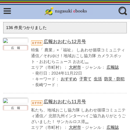
Facebook
twitter
ふくいろキラリプロジェクト
フリーワード
136
件見つかりました
東京観光デジタルパンフレットギャ
ラリー（TOKYO Brochures）
広報おおむら12月号
復興応援企画
特集「 農業」×「福祉」 しあわせ循環コミュニティ
ジャンル
通信／それゆけ！地域おこし協力隊 カメラスポッ
はじめてご利用される方へ
ト・おおむらニュース おおむ
...
エリア（市町村）：
大村市
・ジャンル：
広報誌
コンテンツ
・発行日：2024年11月22日
・キーワード：
おすすめ
子育て
生活
防災・防犯
広報誌ナビ
エリア
・長崎ワード：
明治日本の産業革命遺産
広報おおむら11月号
長崎と天草地方の潜伏キリシタン
関連遺産
私たち、地域おこし協力隊 しあわせ循環コミュニテ
ィ通信／ 北部九州インターハイご協力ありがとうご
大学・専門学校ナビ
ざいました！ サンカルロス滞
...
エリア（市町村）：
大村市
・ジャンル：
広報誌