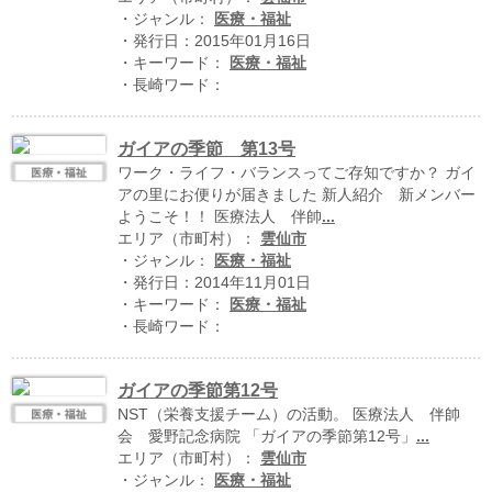
ハイスクールナビ
・ジャンル：
医療・福祉
・発行日：2015年01月16日
小・中学校ナビ
・キーワード：
医療・福祉
・長崎ワード：
いきebooks
ながよebooks
ガイアの季節 第13号
ワーク・ライフ・バランスってご存知ですか？ ガイ
ごとうebooks
アの里にお便りが届きました 新人紹介 新メンバー
ようこそ！！ 医療法人 伴帥
...
おおむらebooks
エリア（市町村）：
雲仙市
・ジャンル：
医療・福祉
みなみしまばらebooks
・発行日：2014年11月01日
・キーワード：
医療・福祉
はさみebooks
・長崎ワード：
ながさき市ebooks
ガイアの季節第12号
さいかいイーブックス
NST（栄養支援チーム）の活動。 医療法人 伴帥
会 愛野記念病院 「ガイアの季節第12号」
...
長崎MICE観光マップ
エリア（市町村）：
雲仙市
・ジャンル：
医療・福祉