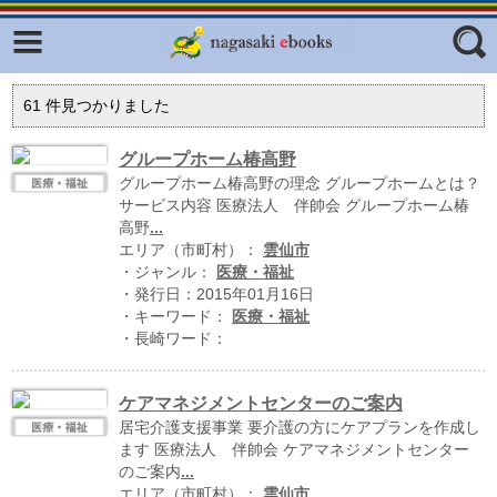
Facebook
twitter
ふくいろキラリプロジェクト
フリーワード
61
件見つかりました
東京観光デジタルパンフレットギャ
ラリー（TOKYO Brochures）
グループホーム椿高野
グループホーム椿高野の理念 グループホームとは？
復興応援企画
ジャンル
サービス内容 医療法人 伴帥会 グループホーム椿
はじめてご利用される方へ
高野
...
エリア（市町村）：
雲仙市
コンテンツ
・ジャンル：
医療・福祉
・発行日：2015年01月16日
広報誌ナビ
エリア
・キーワード：
医療・福祉
・長崎ワード：
明治日本の産業革命遺産
長崎と天草地方の潜伏キリシタン
ケアマネジメントセンターのご案内
関連遺産
居宅介護支援事業 要介護の方にケアプランを作成し
ます 医療法人 伴帥会 ケアマネジメントセンター
大学・専門学校ナビ
のご案内
...
エリア（市町村）：
雲仙市