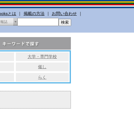
booksとは
｜
掲載の方法
｜
お問い合わせ
｜
広報誌
大学・専門学校
催し
らく