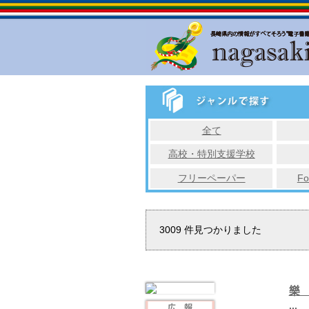
全て
高校・特別支援学校
フリーペーパー
Fo
3009
件見つかりました
樂 
...