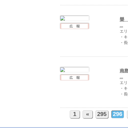
樂 
...
エリ
・キ
・長
南
...
エリ
・キ
・長
1
«
295
296