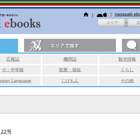
｜
nagasaki e
｜
エリア
広報誌
機関誌
観光情報
小・中学校
医療・福祉
くらし
reign Language
じげもん
その他
22号