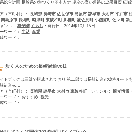
県総合計画 長崎県の道づくり基本方針 規格の高い道路の成果目標 広域
4
...
ア（市町村）：
長崎県
長崎市
佐世保市
島原市
諫早市
大村市
平戸市
南島原市
長与町
時津町
東彼杵町
川棚町
波佐見町
小値賀町
佐々町
新
ャンル：
機関誌
くらし
・発行日：2014年10月15日
ーワード：
生活
産業
崎ワード：
歩く人のための長崎街道vol2
イドブックは三部で構成されており 第二部では長崎街道の彼杵ルートを
崎街道vo
...
ア（市町村）：
長崎県
諫早市
大村市
東彼杵町
・ジャンル：
観光情報
ーワード：
おすすめ
観光
崎ワード：
崎がんばらんば国体2014観戦ガイドブック