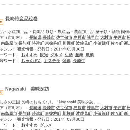
長崎特産品絵巻
品・水産加工品・装飾品 麺類・農産品・農産加工品 菓子類・酒類 陶磁
ア（市町村）：
長崎県
長崎市
佐世保市
島原市
諫早市
大村市
平戸市
南島原市
長与町
時津町
東彼杵町
川棚町
波佐見町
小値賀町
佐々町
新
ャンル：
観光情報
・発行日：2014年09月30日
ーワード：
おすすめ
観光
グルメ
生活
産業
農業
崎ワード：
ちゃんぽん
カステラ
蒲鉾
長崎牛
Nagasaki 美味探訪
しさの王国 長崎のおもてなし 「Nagasaki 美味探訪」
...
ア（市町村）：
長崎県
長崎市
佐世保市
島原市
諫早市
大村市
平戸市
南島原市
長与町
時津町
東彼杵町
川棚町
波佐見町
小値賀町
佐々町
新
ャンル：
観光情報
・発行日：2014年09月30日
ーワード：
おすすめ
グルメ