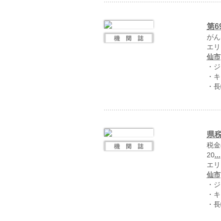
第
がん
エリ
仙市
・ジ
・キ
・長
県税
税金
20
...
エリ
仙市
・ジ
・キ
・長