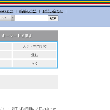
booksとは
｜
掲載の方法
｜
お問い合わせ
｜
ャンル
大学・専門学校
催し
らく
て） ・ 若手消防団員の入団のきっか