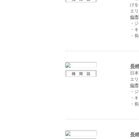
けを
エリ
仙市
・ジ
・キ
・長
長
日本
エリ
仙市
・ジ
・キ
・長
長崎