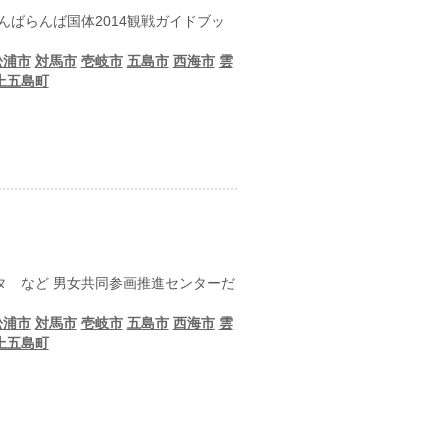
んばらんば国体2014観戦ガイドブッ
松浦市
対馬市
壱岐市
五島市
西海市
雲
上五島町
タ など 男女共同参画推進センターだ
松浦市
対馬市
壱岐市
五島市
西海市
雲
上五島町