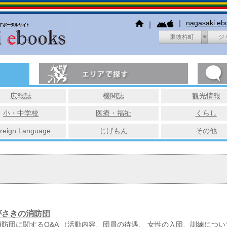
｜
nagasaki e
｜
東彼杵町
ジ
広報誌
機関誌
観光情報
小・中学校
医療・福祉
くらし
reign Language
じげもん
その他
がさきの消防団
消防団に関するQ&A （活動内容、団員の待遇、 女性の入団、訓練につい