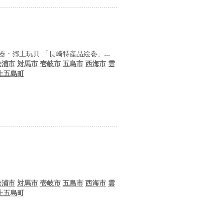
器・郷土玩具 「長崎特産品絵巻」
...
松浦市
対馬市
壱岐市
五島市
西海市
雲
上五島町
松浦市
対馬市
壱岐市
五島市
西海市
雲
上五島町