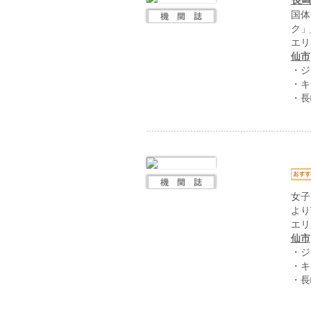
国体
ク」
エリ
仙市
・ジ
・キ
・長
女子
よりV
エリ
仙市
・ジ
・キ
・長