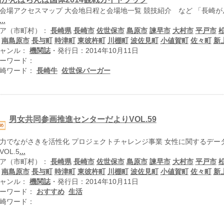
会場アクセスマップ 大会地日程と会場地一覧 競技紹介 など 「長崎が
...
ア（市町村）：
長崎県
長崎市
佐世保市
島原市
諫早市
大村市
平戸市
南島原市
長与町
時津町
東彼杵町
川棚町
波佐見町
小値賀町
佐々町
新
ャンル：
機関誌
・発行日：2014年10月11日
ーワード：
崎ワード：
長崎牛
佐世保バーガー
男女共同参画推進センターだよりVOL.59
力でながさきを活性化 プロジェクトチャレンジ事業 女性に関するデー
OL.5
...
ア（市町村）：
長崎県
長崎市
佐世保市
島原市
諫早市
大村市
平戸市
南島原市
長与町
時津町
東彼杵町
川棚町
波佐見町
小値賀町
佐々町
新
ャンル：
機関誌
・発行日：2014年10月11日
ーワード：
おすすめ
生活
崎ワード：