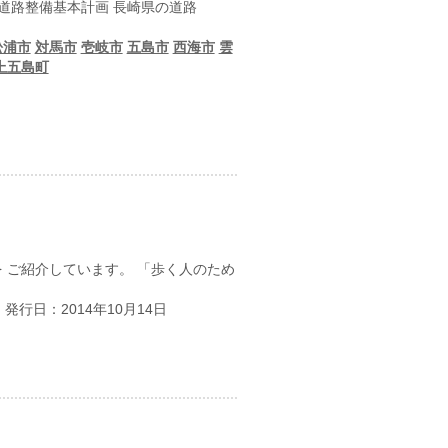
道路整備基本計画 長崎県の道路
松浦市
対馬市
壱岐市
五島市
西海市
雲
上五島町
 ご紹介しています。 「歩く人のため
・発行日：2014年10月14日