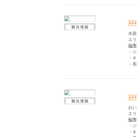
水産
エリ
仙市
・ジ
・キ
・長
おい
エリ
仙市
・ジ
・キ