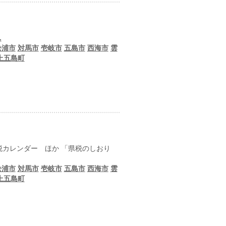
.
松浦市
対馬市
壱岐市
五島市
西海市
雲
上五島町
納税カレンダー ほか 「県税のしおり
松浦市
対馬市
壱岐市
五島市
西海市
雲
上五島町