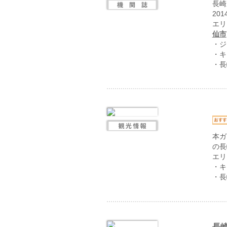
長崎
201
エリ
仙市
・ジ
・キ
・長
本ガ
の長
エリ
・キ
・長
長