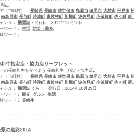
 顔
...
ア（市町村）：
長崎県
長崎市
佐世保市
島原市
諫早市
大村市
平戸市
南島原市
長与町
時津町
東彼杵町
川棚町
波佐見町
小値賀町
佐々町
新
ャンル：
機関誌
・発行日：2014年12月18日
ーワード：
生活
防災・防犯
崎ワード：
崎和牛指定店・協力店リーフレット
一の長崎和牛を食べよう 長崎和牛 指定・協力店
...
ア（市町村）：
長崎県
長崎市
佐世保市
島原市
諫早市
大村市
平戸市
南島原市
長与町
時津町
東彼杵町
川棚町
波佐見町
小値賀町
佐々町
新
ャンル：
機関誌
くらし
・発行日：2014年10月29日
ーワード：
観光
グルメ
生活
崎ワード：
長崎牛
県の道路2014