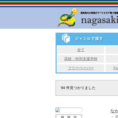
全て
高校・特別支援学校
フリーペーパー
Fo
94
件見つかりました
な
・ 