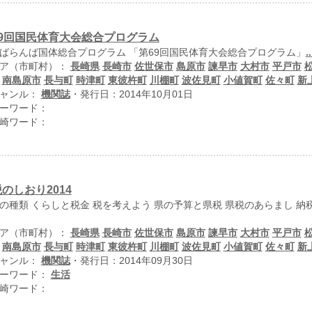
69回国民体育大会総合プログラム
ばらんば国体総合プログラム 「第69回国民体育大会総合プログラム」
..
ア（市町村）：
長崎県
長崎市
佐世保市
島原市
諫早市
大村市
平戸市
南島原市
長与町
時津町
東彼杵町
川棚町
波佐見町
小値賀町
佐々町
新
ャンル：
機関誌
・発行日：2014年10月01日
ーワード：
崎ワード：
のしおり2014
の種類 くらしと税金 税を考えよう 県の予算と県税 県税のあらまし 
ア（市町村）：
長崎県
長崎市
佐世保市
島原市
諫早市
大村市
平戸市
南島原市
長与町
時津町
東彼杵町
川棚町
波佐見町
小値賀町
佐々町
新
ャンル：
機関誌
・発行日：2014年09月30日
ーワード：
生活
崎ワード：