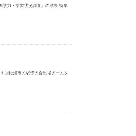
全国学力・学習状況調査」の結果 特集
日
２１回松浦市民駅伝大会出場チームを
日