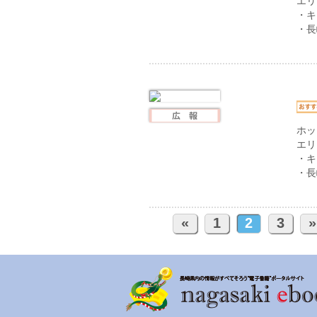
エリ
・キ
・長
ホッ
エリ
・キ
・長
«
1
2
3
»