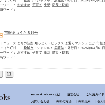
ア（市町村）：
松浦市
・ジャンル：
広報誌
・発行日：2025年04月01
ーワード：
おすすめ
子育て
生活
防災・防犯
崎ワード：
市報まつうら３月号
トニュース まちの話題 知っとくトピックス ま通らマルシェ ほか 市報
ア（市町村）：
松浦市
・ジャンル：
広報誌
・発行日：2025年03月01
ーワード：
おすすめ
子育て
生活
防災・防犯
崎ワード：
11
nagasaki ebooksとは
運営会社
ご利用ガイド
お問い合わせ
掲載の方法
掲載規約
個人