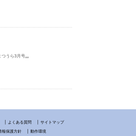
日
まつうら3月号
...
日
よくある質問
サイトマップ
情報保護方針
動作環境