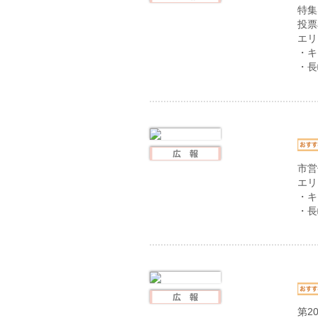
特集
投票
エリ
・キ
・長
市営
エリ
・キ
・長
第2