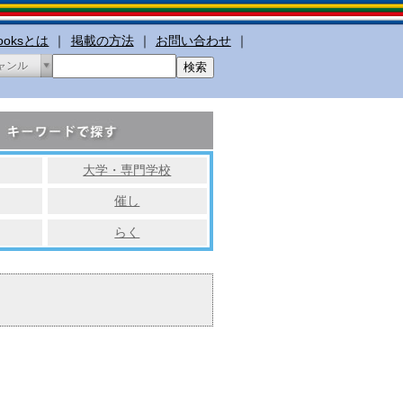
booksとは
｜
掲載の方法
｜
お問い合わせ
｜
ャンル
大学・専門学校
催し
らく