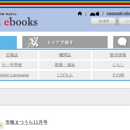
｜
nagasaki e
｜
松浦市
ジ
広報誌
機関誌
観光情報
小・中学校
医療・福祉
くらし
reign Language
じげもん
その他
市報まつうら11月号