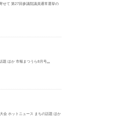
寄せて 第27回参議院議員通常選挙の
日
題 ほか 市報まつうら8月号
...
日
大会 ホットニュース まちの話題 ほか