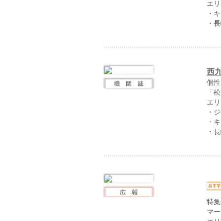
エリ
・キ
・長
西
個性
「松
エリ
・ジ
・キ
・長
特集
マー