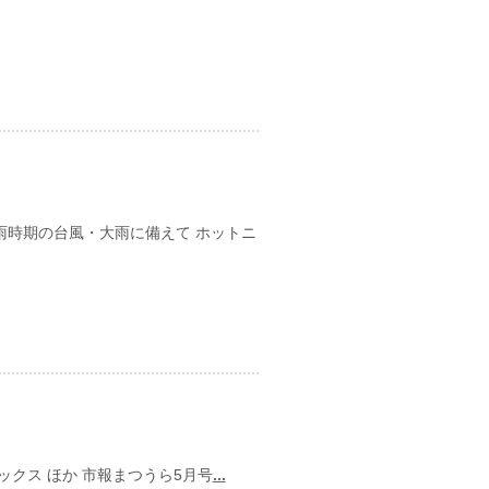
日
雨時期の台風・大雨に備えて ホットニ
日
ックス ほか 市報まつうら5月号
...