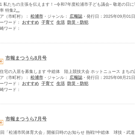
1 私たちの主張を伝えます！−令和7年度松浦市子ども議会− 敬老の日に
率 特集2
...
ア（市町村）：
松浦市
・ジャンル：
広報誌
・発行日：2025年09月01
ーワード：
おすすめ
子育て
生活
防災・防犯
崎ワード：
市報まつうら8月号
住宅の入居を募集します 中総体 陸上競技大会 ホットニュース まちの話
ア（市町村）：
松浦市
・ジャンル：
広報誌
・発行日：2025年08月21
ーワード：
おすすめ
子育て
生活
防災・防犯
崎ワード：
市報まつうら7月号
0回「松浦市民体育大会」開催日時のお知らせ 熱戦!!中総体 球技・武道