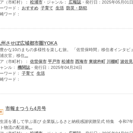
ア（市町村）：
松浦市
・ジャンル：
広報誌
・発行日：2025年05月01
ーワード：
おすすめ
子育て
生活
防災・防犯
崎ワード：
九州させぼ広域都市圏YOKA
豊かな10のまちの多様性を楽しむ旅。 「佐世保時間」移住者インタビ
浦次官」移住
...
ア（市町村）：
佐世保市
平戸市
松浦市
西海市
東彼杵町
川棚町
波佐見
ャンル：
機関誌
・発行日：2025年04月24日
ーワード：
子育て
生活
崎ワード：
市報まつうら4月号
生涯を通して学ぶ喜び 企業版ふるさと納税感謝状贈呈式 特集 令和7
ト物流の配送拠
...