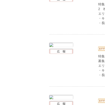
特集
2 
エリ
・キ
・長
特集
募集
エリ
・キ
・長