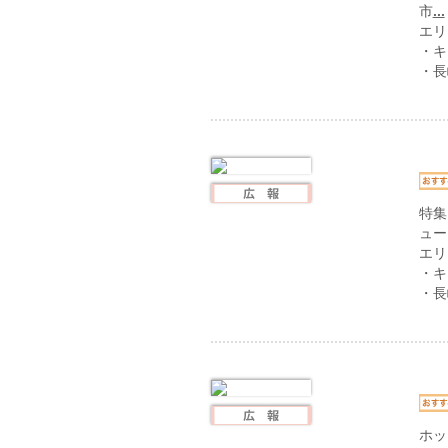
市
...
エリ
・キ
・長
特集
ュー
エリ
・キ
・長
ホッ