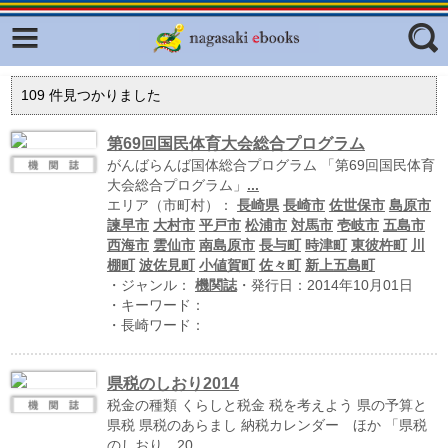
Facebook
twitter
ふくいろキラリプロジェクト
フリーワード
109
件見つかりました
東京観光デジタルパンフレットギャ
ラリー（TOKYO Brochures）
第69回国民体育大会総合プログラム
がんばらんば国体総合プログラム 「第69回国民体育
復興応援企画
ジャンル
大会総合プログラム」
...
はじめてご利用される方へ
エリア（市町村）：
長崎県
長崎市
佐世保市
島原市
諫早市
大村市
平戸市
松浦市
対馬市
壱岐市
五島市
コンテンツ
西海市
雲仙市
南島原市
長与町
時津町
東彼杵町
川
棚町
波佐見町
小値賀町
佐々町
新上五島町
広報誌ナビ
エリア
・ジャンル：
機関誌
・発行日：2014年10月01日
・キーワード：
明治日本の産業革命遺産
・長崎ワード：
長崎と天草地方の潜伏キリシタン
関連遺産
県税のしおり2014
税金の種類 くらしと税金 税を考えよう 県の予算と
大学・専門学校ナビ
県税 県税のあらまし 納税カレンダー ほか 「県税
のしおり 20
...