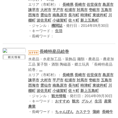
ハイスクールナビ
エリア（市町村）：
長崎県
長崎市
佐世保市
島原市
諫早市
大村市
平戸市
松浦市
対馬市
壱岐市
五島市
小・中学校ナビ
西海市
雲仙市
南島原市
長与町
時津町
東彼杵町
川
棚町
波佐見町
小値賀町
佐々町
新上五島町
いきebooks
・ジャンル：
機関誌
・発行日：2014年09月30日
・キーワード：
生活
ながよebooks
・長崎ワード：
ごとうebooks
長崎特産品絵巻
おおむらebooks
水産品・水産加工品・装飾品 麺類・農産品・農産加
工品 菓子類・酒類 陶磁器・郷土玩具 「長崎特産品
みなみしまばらebooks
絵巻」
...
エリア（市町村）：
長崎県
長崎市
佐世保市
島原市
はさみebooks
諫早市
大村市
平戸市
松浦市
対馬市
壱岐市
五島市
西海市
雲仙市
南島原市
長与町
時津町
東彼杵町
川
ながさき市ebooks
棚町
波佐見町
小値賀町
佐々町
新上五島町
・ジャンル：
観光情報
・発行日：2014年09月30日
さいかいイーブックス
・キーワード：
おすすめ
観光
グルメ
生活
産業
農業
長崎MICE観光マップ
・長崎ワード：
ちゃんぽん
カステラ
蒲鉾
長崎牛