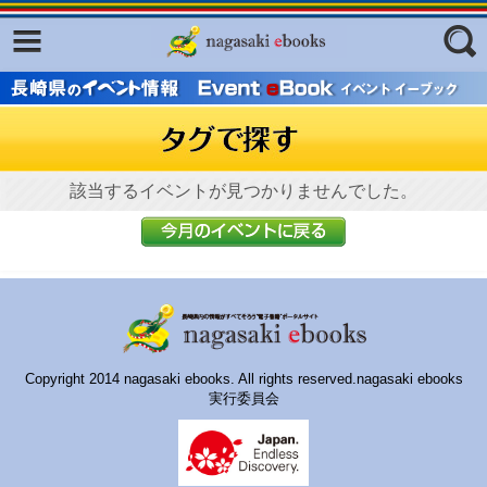
Facebook
twitter
ふくいろキラリプロジェクト
フリーワード
東京観光デジタルパンフレットギャ
ラリー（TOKYO Brochures）
復興応援企画
該当するイベントが見つかりませんでした。
ジャンル
はじめてご利用される方へ
コンテンツ
広報誌ナビ
エリア
明治日本の産業革命遺産
Copyright 2014 nagasaki ebooks. All rights reserved.nagasaki ebooks
長崎と天草地方の潜伏キリシタン
実行委員会
関連遺産
大学・専門学校ナビ