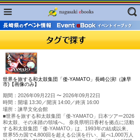
Facebook
twitter
ふくいろキラリプロジェクト
フリーワード
東京観光デジタルパンフレットギャ
ラリー（TOKYO Brochures）
復興応援企画
ジャンル
はじめてご利用される方へ
コンテンツ
世界を旅する和太鼓集団「倭-YAMATO」長崎公演!（諫早
市)【画像のみ】
広報誌ナビ
エリア
期間：2026年09月22日 〜 2026年09月22日
明治日本の産業革命遺産
時間：開場 13:30／開演 14:00／終演 16:00
場所：諫早文化会館
長崎と天草地方の潜伏キリシタン
■世界を旅する和太鼓集団「倭-YAMATO」日本ツアー2026
関連遺産
和太鼓、その未踏の領域へ。 奈良県明日香村を拠点に活動
する和太鼓集団「倭-YAMATO」は、1993年の結成以来、
大学・専門学校ナビ
世界55カ国で4,800回を超える公演を行い、延べ1,000万人