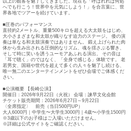
以上の観客を魅了してきました。現在も「呼ばれれば何処
ハイスクールナビ
へでも行こう！世界中を元気にしよう！」を合言葉に、世
界各地でツアーを続けています。
小・中学校ナビ
■圧巻のパフォーマンス
いきebooks
直径約2メートル、重量500キロを超える大太鼓をはじめ、
大小さまざまな和太鼓が織りなす迫力のステージ。 倭の演
ながよebooks
奏は単なる和太鼓演奏ではありません。 鍛え上げられた肉
体から生み出される圧倒的なリズム、魂を揺さぶる響き、
ごとうebooks
そして時に笑いを誘うユーモアあふれる演出。 その音は
「耳で聴く」のではなく、「全身で感じる」体験です。 老
おおむらebooks
若男女、国籍や世代を超えて多くの人々を魅了し続ける、
唯一無二のエンターテインメントをぜひ会場でご体感くだ
みなみしまばらebooks
さい。
はさみebooks
■公演概要 【長崎公演】
開催日：2026年9月22日（火祝） 会場：諫早文化会館
ながさき市ebooks
チケット販売期間：2026年6月27日～9月22日
〈全席指定〉 前売（当日500円UP）
さいかいイーブックス
大人6000円｜中学生〜大学生3000円｜4歳〜小学生1500円
※3歳以下のお子様はご入場いただけません。
長崎MICE観光マップ
※詳細は公式サイトをご確認ください。