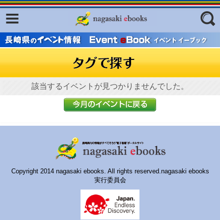
Facebook
twitter
ふくいろキラリプロジェクト
フリーワード
東京観光デジタルパンフレットギャ
ラリー（TOKYO Brochures）
復興応援企画
該当するイベントが見つかりませんでした。
ジャンル
はじめてご利用される方へ
コンテンツ
広報誌ナビ
エリア
明治日本の産業革命遺産
Copyright 2014 nagasaki ebooks. All rights reserved.nagasaki ebooks
長崎と天草地方の潜伏キリシタン
実行委員会
関連遺産
大学・専門学校ナビ