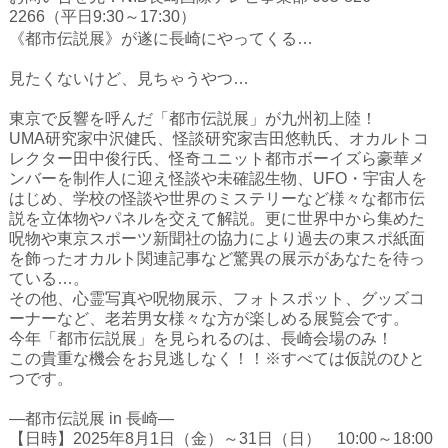
ハイスクールナビ
2266（平日9:30～17:30）
《都市伝説展》が遂に長崎にやってくる…
小・中学校ナビ
見たくないけど、見ちゃうやつ…
いきebooks
東京で反響を呼んだ「都市伝説展」が九州初上陸！
ながよebooks
UMA研究家中沢健氏、怪談研究家吉田悠軌氏、オカルトコ
レクター田中俊行氏、怪奇ユニット都市ボーイズら豪華メ
ごとうebooks
ンバーを制作人に迎え怪談や未確認生物、UFO・宇宙人を
はじめ、学校の怪談や世界のミステリーなど様々な都市伝
おおむらebooks
説を立体物やパネルを交えて解説。更に世界中から集めた
呪物や東京スポーツ新聞社の協力により過去の東スポ紙面
みなみしまばらebooks
を飾ったオカルト関連記事など驚異の展示があなたを待っ
ている…。
はさみebooks
その他、心霊写真や呪物展示、フォトスポット、グッズコ
ーナーなど、老若男女様々な方が楽しめる展覧会です。
ながさき市ebooks
今年「都市伝説展」を見られるのは、長崎会場のみ！
この貴重な機会をお見逃しなく！！※すべては仮説のひと
さいかいイーブックス
つです。
長崎MICE観光マップ
―都市伝説展 in 長崎―
【日時】2025年8月1日（金）～31日（日） 10:00～18:00