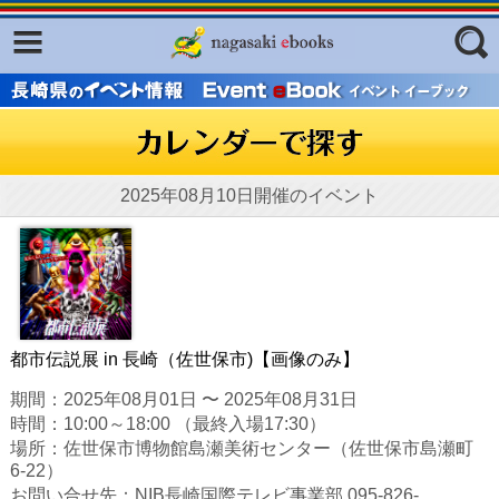
Facebook
twitter
ふくいろキラリプロジェクト
フリーワード
東京観光デジタルパンフレットギャ
ラリー（TOKYO Brochures）
復興応援企画
2025年08月10日開催のイベント
ジャンル
はじめてご利用される方へ
コンテンツ
広報誌ナビ
エリア
明治日本の産業革命遺産
都市伝説展 in 長崎（佐世保市)【画像のみ】
長崎と天草地方の潜伏キリシタン
期間：2025年08月01日 〜 2025年08月31日
関連遺産
時間：10:00～18:00 （最終入場17:30）
場所：佐世保市博物館島瀬美術センター（佐世保市島瀬町
大学・専門学校ナビ
6-22）
お問い合せ先：NIB長崎国際テレビ事業部 095-826-