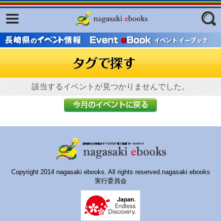
Facebook
twitter
ふくいろキラリプロジェクト
フリーワード
東京観光デジタルパンフレットギャ
ラリー（TOKYO Brochures）
復興応援企画
該当するイベントが見つかりませんでした。
ジャンル
はじめてご利用される方へ
コンテンツ
広報誌ナビ
エリア
明治日本の産業革命遺産
Copyright 2014 nagasaki ebooks. All rights reserved.nagasaki ebooks
長崎と天草地方の潜伏キリシタン
実行委員会
関連遺産
大学・専門学校ナビ