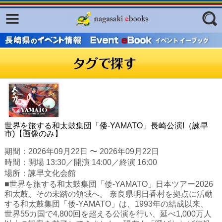
Facebook
twitter
ふくいろキラリプロジェクト
フリーワード
東京観光デジタルパンフレットギャ
ラリー（TOKYO Brochures）
復興応援企画
ジャンル
はじめてご利用される方へ
コンテンツ
世界を旅する和太鼓集団「倭-YAMATO」長崎公演!（諫早
市)【画像のみ】
広報誌ナビ
エリア
期間：2026年09月22日 〜 2026年09月22日
明治日本の産業革命遺産
時間：開場 13:30／開演 14:00／終演 16:00
場所：諫早文化会館
長崎と天草地方の潜伏キリシタン
■世界を旅する和太鼓集団「倭-YAMATO」日本ツアー2026
関連遺産
和太鼓、その未踏の領域へ。 奈良県明日香村を拠点に活動
する和太鼓集団「倭-YAMATO」は、1993年の結成以来、
大学・専門学校ナビ
世界55カ国で4,800回を超える公演を行い、延べ1,000万人