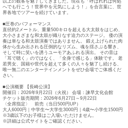
以上の観客を魅了してきました。現在も「呼ばれれば何処
ハイスクールナビ
へでも行こう！世界中を元気にしよう！」を合言葉に、世
界各地でツアーを続けています。
小・中学校ナビ
■圧巻のパフォーマンス
いきebooks
直径約2メートル、重量500キロを超える大太鼓をはじめ、
大小さまざまな和太鼓が織りなす迫力のステージ。 倭の演
ながよebooks
奏は単なる和太鼓演奏ではありません。 鍛え上げられた肉
体から生み出される圧倒的なリズム、魂を揺さぶる響き、
ごとうebooks
そして時に笑いを誘うユーモアあふれる演出。 その音は
「耳で聴く」のではなく、「全身で感じる」体験です。 老
おおむらebooks
若男女、国籍や世代を超えて多くの人々を魅了し続ける、
唯一無二のエンターテインメントをぜひ会場でご体感くだ
みなみしまばらebooks
さい。
はさみebooks
■公演概要 【長崎公演】
開催日：2026年9月22日（火祝） 会場：諫早文化会館
ながさき市ebooks
チケット販売期間：2026年6月27日～9月22日
〈全席指定〉 前売（当日500円UP）
さいかいイーブックス
大人6000円｜中学生〜大学生3000円｜4歳〜小学生1500円
※3歳以下のお子様はご入場いただけません。
長崎MICE観光マップ
※詳細は公式サイトをご確認ください。