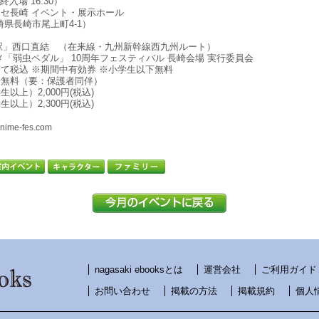
最終入場 16:30）
セ長崎 イベント・展示ホール
 長崎県長崎市尾上町4-1）
駅」西口直結 （在来線・九州新幹線西九州ルート）
メ「弱虫ペダル」 10周年フェスティバル 長崎会場 実行委員会
て税込 ※期間中有効券 ※小学生以下無料
場無料（要：保護者同伴）
以上）2,000円(税込)
以上）2,300円(税込)
anime-fes.com
nagasaki ebooksとは
運営会社
ご利用ガイド
お問い合わせ
掲載の方法
掲載規約
個人