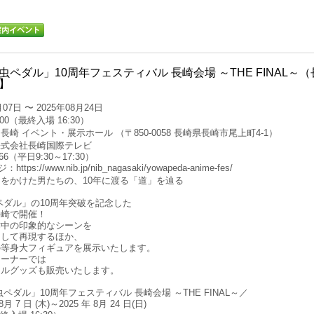
虫ペダル」10周年フェスティバル 長崎会場 ～THE FINAL～
】
07日 〜 2025年08月24日
:00（最終入場 16:30）
崎 イベント・展示ホール （〒850-0058 長崎県長崎市尾上町4-1）
株式会社長崎国際テレビ
266（平日9:30～17:30）
ps://www.nib.jp/nib_nagasaki/yowapeda-anime-fes/
をかけた男たちの、10年に渡る「道」を辿る
ペダル」の10周年突破を記念した
長崎で開催！
作中の印象的なシーンを
として再現するほか、
の等身大フィギュアを展示いたします。
コーナーでは
ナルグッズも販売いたします。
ペダル」10周年フェスティバル 長崎会場 ～THE FINAL～／
月 7 日 (木)～2025 年 8月 24 日(日)