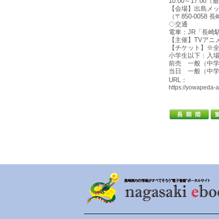
10:00～17:00（
【会場】出島メッ
（〒850-0058
◇交通
電車：JR「長崎
【主催】TVアニ
【チケット】※全
小学生以下：入
前売 一般（中学生
当日 一般（中学生
URL：
https://yowapeda-