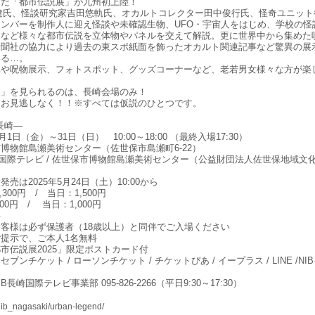
んだ「都市伝説展」が九州初上陸！
健氏、怪談研究家吉田悠軌氏、オカルトコレクター田中俊行氏、怪奇ユニット
ンバーを制作人に迎え怪談や未確認生物、UFO・宇宙人をはじめ、学校の怪
ーなど様々な都市伝説を立体物やパネルを交えて解説。更に世界中から集めた
新聞社の協力により過去の東スポ紙面を飾ったオカルト関連記事など驚異の展
いる…。
真や呪物展示、フォトスポット、グッズコーナーなど、老若男女様々な方が楽
展」を見られるのは、長崎会場のみ！
をお見逃しなく！！※すべては仮説のひとつです。
 長崎―
月1日（金）～31日（日） 10:00～18:00 （最終入場17:30）
博物館島瀬美術センター（佐世保市島瀬町6-22）
崎国際テレビ / 佐世保市博物館島瀬美術センター（公益財団法人佐世保地域文
売は2025年5月24日（土）10:00から
00円 / 当日：1,500円
0円 / 当日：1,000円
料
客様は必ず保護者（18歳以上）と同伴でご入場ください
提示で、ご本人1名無料
市伝説展2025」限定ポストカード付
ンチケット / ローソンチケット / チケットぴあ / イープラス / LINE /NI
長崎国際テレビ事業部 095-826-2266（平日9:30～17:30）
/nib_nagasaki/urban-legend/