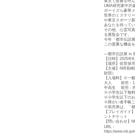
東京で反響を呼
UMA研究家中沢
ボーイズら豪華メ
世界のミステリ
や東京スポーツ
あなたを待って
その他、心霊写
る展覧会です。
今年「都市伝説
この貴重な機会
―都市伝説展 in
【日時】2025年8
【場所】佐世保市
【主催】NIB長
財団）
【入場料】※一般発
大人 前売：1,3
中高生 前売：80
※小学生以下無
※小学生以下のお
※障がい者手帳ご
※前売券は、「都
【プレイガイド】セブ
ントチケット
【問い合わせ】NIB
URL：
https://www.nib.jp