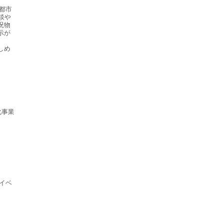
都市
談や
呪物
示が
しめ
化事業
Bイベ