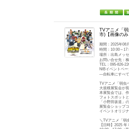
TVアニメ「弱
市)【画像のみ
期間：2025年08月
時間：10:00～17
場所：出島メッセ長
お問い合せ先：
TEL：095-826-2
NIBイベントページ：htt
―自転車にすべて
TVアニメ「弱虫
大規模展覧会が
本展覧会では、
フォトスポット
「小野田坂道」
展覧会ショップ
イベントオリジ
＼TVアニメ「弱虫
【日時】2025 年 8