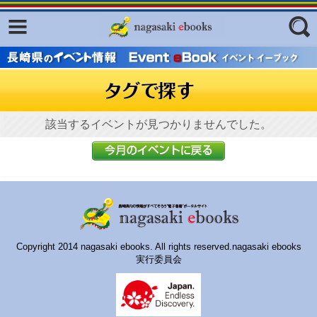
Facebook
twitter
ふくいろキラリプロジェクト
フリーワード
東京観光デジタルパンフレットギャ
ラリー（TOKYO Brochures）
復興応援企画
該当するイベントが見つかりませんでした。
ジャンル
はじめてご利用される方へ
コンテンツ
広報誌ナビ
エリア
明治日本の産業革命遺産
Copyright 2014 nagasaki ebooks. All rights reserved.nagasaki ebooks
長崎と天草地方の潜伏キリシタン
実行委員会
関連遺産
大学・専門学校ナビ