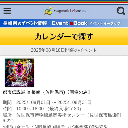
Facebook
twitter
ふくいろキラリプロジェクト
フリーワード
東京観光デジタルパンフレットギャ
ラリー（TOKYO Brochures）
復興応援企画
2025年08月18日開催のイベント
ジャンル
はじめてご利用される方へ
コンテンツ
広報誌ナビ
エリア
明治日本の産業革命遺産
都市伝説展 in 長崎（佐世保市)【画像のみ】
長崎と天草地方の潜伏キリシタン
期間：2025年08月01日 〜 2025年08月31日
関連遺産
時間：10:00～18:00 （最終入場17:30）
場所：佐世保市博物館島瀬美術センター（佐世保市島瀬町
大学・専門学校ナビ
6-22）
お問い合せ先：NIB長崎国際テレビ事業部 095-826-