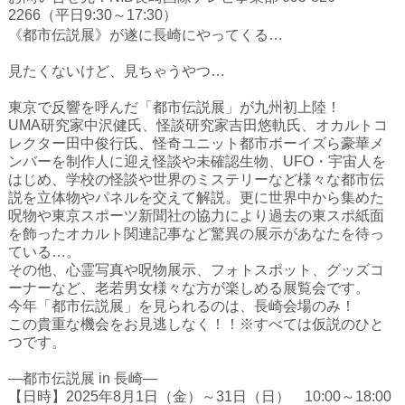
ハイスクールナビ
2266（平日9:30～17:30）
《都市伝説展》が遂に長崎にやってくる…
小・中学校ナビ
見たくないけど、見ちゃうやつ…
いきebooks
東京で反響を呼んだ「都市伝説展」が九州初上陸！
ながよebooks
UMA研究家中沢健氏、怪談研究家吉田悠軌氏、オカルトコ
レクター田中俊行氏、怪奇ユニット都市ボーイズら豪華メ
ごとうebooks
ンバーを制作人に迎え怪談や未確認生物、UFO・宇宙人を
はじめ、学校の怪談や世界のミステリーなど様々な都市伝
おおむらebooks
説を立体物やパネルを交えて解説。更に世界中から集めた
呪物や東京スポーツ新聞社の協力により過去の東スポ紙面
みなみしまばらebooks
を飾ったオカルト関連記事など驚異の展示があなたを待っ
ている…。
はさみebooks
その他、心霊写真や呪物展示、フォトスポット、グッズコ
ーナーなど、老若男女様々な方が楽しめる展覧会です。
ながさき市ebooks
今年「都市伝説展」を見られるのは、長崎会場のみ！
この貴重な機会をお見逃しなく！！※すべては仮説のひと
さいかいイーブックス
つです。
長崎MICE観光マップ
―都市伝説展 in 長崎―
【日時】2025年8月1日（金）～31日（日） 10:00～18:00