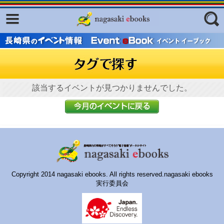
Facebook
twitter
ふくいろキラリプロジェクト
フリーワード
東京観光デジタルパンフレットギャ
ラリー（TOKYO Brochures）
復興応援企画
該当するイベントが見つかりませんでした。
ジャンル
はじめてご利用される方へ
コンテンツ
広報誌ナビ
エリア
明治日本の産業革命遺産
Copyright 2014 nagasaki ebooks. All rights reserved.nagasaki ebooks
長崎と天草地方の潜伏キリシタン
実行委員会
関連遺産
大学・専門学校ナビ