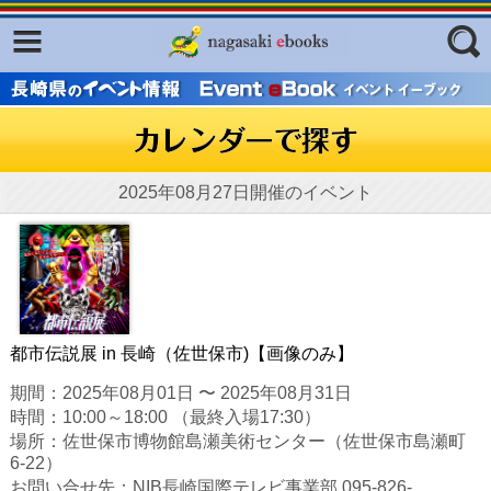
Facebook
twitter
ふくいろキラリプロジェクト
フリーワード
東京観光デジタルパンフレットギャ
ラリー（TOKYO Brochures）
復興応援企画
2025年08月27日開催のイベント
ジャンル
はじめてご利用される方へ
コンテンツ
広報誌ナビ
エリア
明治日本の産業革命遺産
都市伝説展 in 長崎（佐世保市)【画像のみ】
長崎と天草地方の潜伏キリシタン
期間：2025年08月01日 〜 2025年08月31日
関連遺産
時間：10:00～18:00 （最終入場17:30）
場所：佐世保市博物館島瀬美術センター（佐世保市島瀬町
大学・専門学校ナビ
6-22）
お問い合せ先：NIB長崎国際テレビ事業部 095-826-