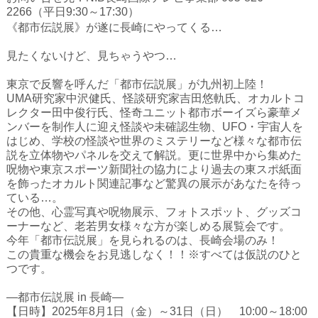
ハイスクールナビ
2266（平日9:30～17:30）
《都市伝説展》が遂に長崎にやってくる…
小・中学校ナビ
見たくないけど、見ちゃうやつ…
いきebooks
東京で反響を呼んだ「都市伝説展」が九州初上陸！
ながよebooks
UMA研究家中沢健氏、怪談研究家吉田悠軌氏、オカルトコ
レクター田中俊行氏、怪奇ユニット都市ボーイズら豪華メ
ごとうebooks
ンバーを制作人に迎え怪談や未確認生物、UFO・宇宙人を
はじめ、学校の怪談や世界のミステリーなど様々な都市伝
おおむらebooks
説を立体物やパネルを交えて解説。更に世界中から集めた
呪物や東京スポーツ新聞社の協力により過去の東スポ紙面
みなみしまばらebooks
を飾ったオカルト関連記事など驚異の展示があなたを待っ
ている…。
はさみebooks
その他、心霊写真や呪物展示、フォトスポット、グッズコ
ーナーなど、老若男女様々な方が楽しめる展覧会です。
ながさき市ebooks
今年「都市伝説展」を見られるのは、長崎会場のみ！
この貴重な機会をお見逃しなく！！※すべては仮説のひと
さいかいイーブックス
つです。
長崎MICE観光マップ
―都市伝説展 in 長崎―
【日時】2025年8月1日（金）～31日（日） 10:00～18:00