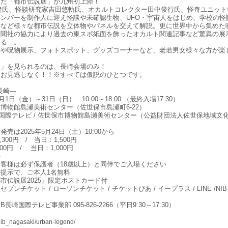
んだ「都市伝説展」が九州初上陸！
健氏、怪談研究家吉田悠軌氏、オカルトコレクター田中俊行氏、怪奇ユニット
ンバーを制作人に迎え怪談や未確認生物、UFO・宇宙人をはじめ、学校の怪
ーなど様々な都市伝説を立体物やパネルを交えて解説。更に世界中から集めた
新聞社の協力により過去の東スポ紙面を飾ったオカルト関連記事など驚異の展
いる…。
真や呪物展示、フォトスポット、グッズコーナーなど、老若男女様々な方が楽
展」を見られるのは、長崎会場のみ！
をお見逃しなく！！※すべては仮説のひとつです。
 長崎―
月1日（金）～31日（日） 10:00～18:00 （最終入場17:30）
博物館島瀬美術センター（佐世保市島瀬町6-22）
崎国際テレビ / 佐世保市博物館島瀬美術センター（公益財団法人佐世保地域文
売は2025年5月24日（土）10:00から
00円 / 当日：1,500円
0円 / 当日：1,000円
料
客様は必ず保護者（18歳以上）と同伴でご入場ください
提示で、ご本人1名無料
市伝説展2025」限定ポストカード付
ンチケット / ローソンチケット / チケットぴあ / イープラス / LINE /NI
長崎国際テレビ事業部 095-826-2266（平日9:30～17:30）
/nib_nagasaki/urban-legend/