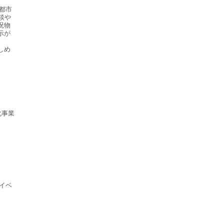
都市
談や
呪物
示が
しめ
化事業
Bイベ