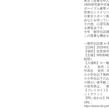
東京で反響を呼
UMA研究家中沢
ボーイズら豪華メ
世界のミステリ
や東京スポーツ
あなたを待って
その他、心霊写
る展覧会です。
今年「都市伝説
この貴重な機会
―都市伝説展 in
【日時】2025年8
【場所】佐世保市
【主催】NIB長
財団）
【入場料】※一般発
大人 前売：1,3
中高生 前売：80
※小学生以下無
※小学生以下のお
※障がい者手帳ご
※前売券は、「都
【プレイガイド】セブ
ントチケット
【問い合わせ】NIB
URL：
https://www.nib.jp