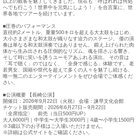
以上の観客を魅了してきました。現在も「呼ばれれば何処
ハイスクールナビ
へでも行こう！世界中を元気にしよう！」を合言葉に、世
界各地でツアーを続けています。
小・中学校ナビ
■圧巻のパフォーマンス
いきebooks
直径約2メートル、重量500キロを超える大太鼓をはじめ、
大小さまざまな和太鼓が織りなす迫力のステージ。 倭の演
ながよebooks
奏は単なる和太鼓演奏ではありません。 鍛え上げられた肉
体から生み出される圧倒的なリズム、魂を揺さぶる響き、
ごとうebooks
そして時に笑いを誘うユーモアあふれる演出。 その音は
「耳で聴く」のではなく、「全身で感じる」体験です。 老
おおむらebooks
若男女、国籍や世代を超えて多くの人々を魅了し続ける、
唯一無二のエンターテインメントをぜひ会場でご体感くだ
みなみしまばらebooks
さい。
はさみebooks
■公演概要 【長崎公演】
開催日：2026年9月22日（火祝） 会場：諫早文化会館
ながさき市ebooks
チケット販売期間：2026年6月27日～9月22日
〈全席指定〉 前売（当日500円UP）
さいかいイーブックス
大人6000円｜中学生〜大学生3000円｜4歳〜小学生1500円
※3歳以下のお子様はご入場いただけません。
長崎MICE観光マップ
※詳細は公式サイトをご確認ください。