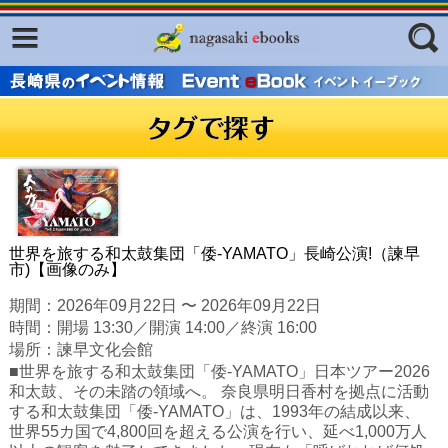
Facebook
twitter
ふくいろキラリプロジェクト
フリーワード
東京観光デジタルパンフレットギャ
ラリー（TOKYO Brochures）
復興応援企画
ジャンル
はじめてご利用される方へ
コンテンツ
世界を旅する和太鼓集団「倭-YAMATO」長崎公演!（諫早
市)【画像のみ】
広報誌ナビ
エリア
期間：2026年09月22日 〜 2026年09月22日
明治日本の産業革命遺産
時間：開場 13:30／開演 14:00／終演 16:00
場所：諫早文化会館
長崎と天草地方の潜伏キリシタン
■世界を旅する和太鼓集団「倭-YAMATO」日本ツアー2026
関連遺産
和太鼓、その未踏の領域へ。 奈良県明日香村を拠点に活動
する和太鼓集団「倭-YAMATO」は、1993年の結成以来、
大学・専門学校ナビ
世界55カ国で4,800回を超える公演を行い、延べ1,000万人