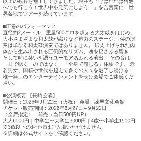
以上の観客を魅了してきました。現在も「呼ばれれば何処
ハイスクールナビ
へでも行こう！世界中を元気にしよう！」を合言葉に、世
界各地でツアーを続けています。
小・中学校ナビ
■圧巻のパフォーマンス
いきebooks
直径約2メートル、重量500キロを超える大太鼓をはじめ、
大小さまざまな和太鼓が織りなす迫力のステージ。 倭の演
ながよebooks
奏は単なる和太鼓演奏ではありません。 鍛え上げられた肉
体から生み出される圧倒的なリズム、魂を揺さぶる響き、
ごとうebooks
そして時に笑いを誘うユーモアあふれる演出。 その音は
「耳で聴く」のではなく、「全身で感じる」体験です。 老
おおむらebooks
若男女、国籍や世代を超えて多くの人々を魅了し続ける、
唯一無二のエンターテインメントをぜひ会場でご体感くだ
みなみしまばらebooks
さい。
はさみebooks
■公演概要 【長崎公演】
開催日：2026年9月22日（火祝） 会場：諫早文化会館
ながさき市ebooks
チケット販売期間：2026年6月27日～9月22日
〈全席指定〉 前売（当日500円UP）
さいかいイーブックス
大人6000円｜中学生〜大学生3000円｜4歳〜小学生1500円
※3歳以下のお子様はご入場いただけません。
長崎MICE観光マップ
※詳細は公式サイトをご確認ください。