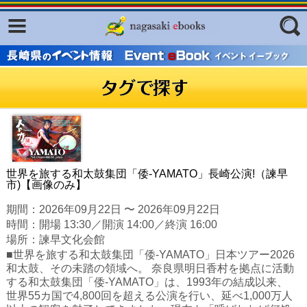
Facebook
twitter
ふくいろキラリプロジェクト
フリーワード
東京観光デジタルパンフレットギャ
ラリー（TOKYO Brochures）
復興応援企画
ジャンル
はじめてご利用される方へ
コンテンツ
世界を旅する和太鼓集団「倭-YAMATO」長崎公演!（諫早
市)【画像のみ】
広報誌ナビ
エリア
期間：2026年09月22日 〜 2026年09月22日
明治日本の産業革命遺産
時間：開場 13:30／開演 14:00／終演 16:00
場所：諫早文化会館
長崎と天草地方の潜伏キリシタン
■世界を旅する和太鼓集団「倭-YAMATO」日本ツアー2026
関連遺産
和太鼓、その未踏の領域へ。 奈良県明日香村を拠点に活動
する和太鼓集団「倭-YAMATO」は、1993年の結成以来、
大学・専門学校ナビ
世界55カ国で4,800回を超える公演を行い、延べ1,000万人