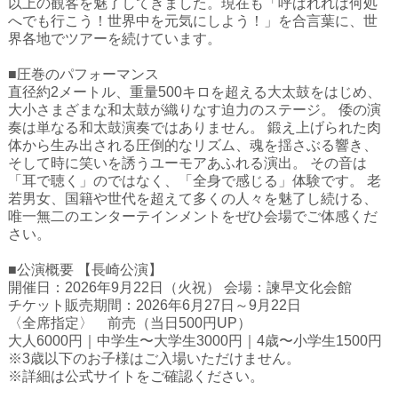
以上の観客を魅了してきました。現在も「呼ばれれば何処
ハイスクールナビ
へでも行こう！世界中を元気にしよう！」を合言葉に、世
界各地でツアーを続けています。
小・中学校ナビ
■圧巻のパフォーマンス
いきebooks
直径約2メートル、重量500キロを超える大太鼓をはじめ、
大小さまざまな和太鼓が織りなす迫力のステージ。 倭の演
ながよebooks
奏は単なる和太鼓演奏ではありません。 鍛え上げられた肉
体から生み出される圧倒的なリズム、魂を揺さぶる響き、
ごとうebooks
そして時に笑いを誘うユーモアあふれる演出。 その音は
「耳で聴く」のではなく、「全身で感じる」体験です。 老
おおむらebooks
若男女、国籍や世代を超えて多くの人々を魅了し続ける、
唯一無二のエンターテインメントをぜひ会場でご体感くだ
みなみしまばらebooks
さい。
はさみebooks
■公演概要 【長崎公演】
開催日：2026年9月22日（火祝） 会場：諫早文化会館
ながさき市ebooks
チケット販売期間：2026年6月27日～9月22日
〈全席指定〉 前売（当日500円UP）
さいかいイーブックス
大人6000円｜中学生〜大学生3000円｜4歳〜小学生1500円
※3歳以下のお子様はご入場いただけません。
長崎MICE観光マップ
※詳細は公式サイトをご確認ください。