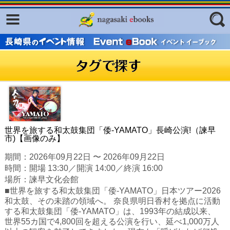
Facebook
twitter
ふくいろキラリプロジェクト
フリーワード
東京観光デジタルパンフレットギャ
ラリー（TOKYO Brochures）
復興応援企画
ジャンル
はじめてご利用される方へ
コンテンツ
世界を旅する和太鼓集団「倭-YAMATO」長崎公演!（諫早
市)【画像のみ】
広報誌ナビ
エリア
期間：2026年09月22日 〜 2026年09月22日
明治日本の産業革命遺産
時間：開場 13:30／開演 14:00／終演 16:00
場所：諫早文化会館
長崎と天草地方の潜伏キリシタン
■世界を旅する和太鼓集団「倭-YAMATO」日本ツアー2026
関連遺産
和太鼓、その未踏の領域へ。 奈良県明日香村を拠点に活動
する和太鼓集団「倭-YAMATO」は、1993年の結成以来、
大学・専門学校ナビ
世界55カ国で4,800回を超える公演を行い、延べ1,000万人