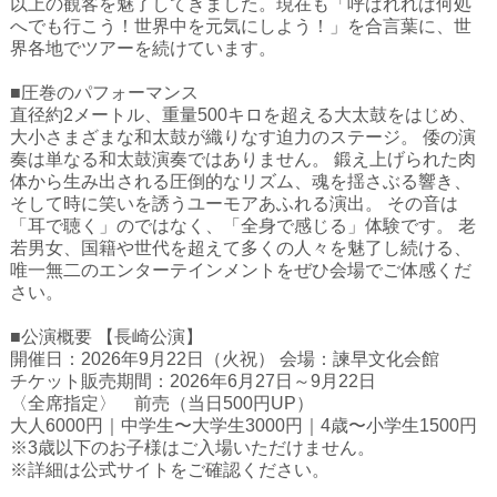
以上の観客を魅了してきました。現在も「呼ばれれば何処
ハイスクールナビ
へでも行こう！世界中を元気にしよう！」を合言葉に、世
界各地でツアーを続けています。
小・中学校ナビ
■圧巻のパフォーマンス
いきebooks
直径約2メートル、重量500キロを超える大太鼓をはじめ、
大小さまざまな和太鼓が織りなす迫力のステージ。 倭の演
ながよebooks
奏は単なる和太鼓演奏ではありません。 鍛え上げられた肉
体から生み出される圧倒的なリズム、魂を揺さぶる響き、
ごとうebooks
そして時に笑いを誘うユーモアあふれる演出。 その音は
「耳で聴く」のではなく、「全身で感じる」体験です。 老
おおむらebooks
若男女、国籍や世代を超えて多くの人々を魅了し続ける、
唯一無二のエンターテインメントをぜひ会場でご体感くだ
みなみしまばらebooks
さい。
はさみebooks
■公演概要 【長崎公演】
開催日：2026年9月22日（火祝） 会場：諫早文化会館
ながさき市ebooks
チケット販売期間：2026年6月27日～9月22日
〈全席指定〉 前売（当日500円UP）
さいかいイーブックス
大人6000円｜中学生〜大学生3000円｜4歳〜小学生1500円
※3歳以下のお子様はご入場いただけません。
長崎MICE観光マップ
※詳細は公式サイトをご確認ください。