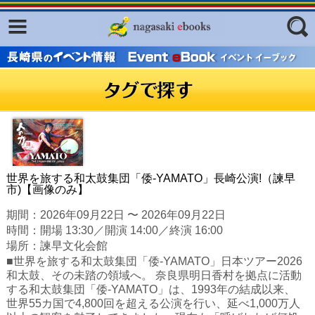
Facebook
twitter
ふくいろキラリプロジェクト
フリーワード
東京観光デジタルパンフレットギャ
ラリー（TOKYO Brochures）
復興応援企画
ジャンル
はじめてご利用される方へ
コンテンツ
世界を旅する和太鼓集団「倭-YAMATO」長崎公演!（諫早
市)【画像のみ】
広報誌ナビ
エリア
期間：2026年09月22日 〜 2026年09月22日
明治日本の産業革命遺産
時間：開場 13:30／開演 14:00／終演 16:00
場所：諫早文化会館
長崎と天草地方の潜伏キリシタン
■世界を旅する和太鼓集団「倭-YAMATO」日本ツアー2026
関連遺産
和太鼓、その未踏の領域へ。 奈良県明日香村を拠点に活動
する和太鼓集団「倭-YAMATO」は、1993年の結成以来、
大学・専門学校ナビ
世界55カ国で4,800回を超える公演を行い、延べ1,000万人