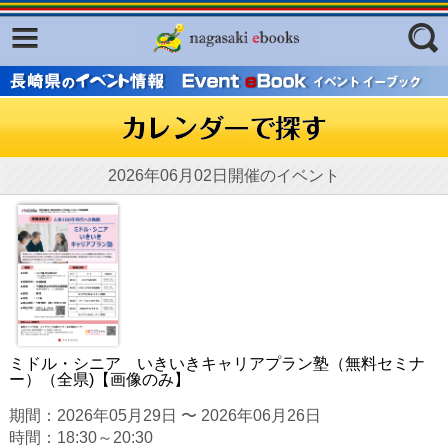
Facebook
twitter
ふくいろキラリプロジェクト
フリーワード
東京観光デジタルパンフレットギャ
ラリー（TOKYO Brochures）
復興応援企画
2026年06月02日開催のイベント
ジャンル
はじめてご利用される方へ
コンテンツ
広報誌ナビ
エリア
明治日本の産業革命遺産
長崎と天草地方の潜伏キリシタン
ミドル・シニア いきいきキャリアプラン塾（無料セミナ
関連遺産
ー）（全県)【画像のみ】
大学・専門学校ナビ
期間：2026年05月29日 〜 2026年06月26日
時間：18:30～20:30