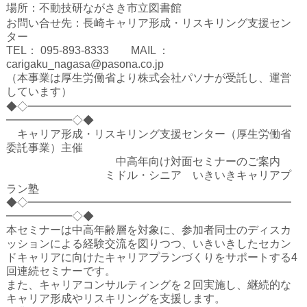
ハイスクールナビ
場所：不動技研ながさき市立図書館
お問い合せ先：長崎キャリア形成・リスキリング支援セン
小・中学校ナビ
ター
TEL： 095-893-8333 MAIL ：
いきebooks
carigaku_nagasa@pasona.co.jp
（本事業は厚生労働省より株式会社パソナが受託し、運営
ながよebooks
しています）
◆◇━━━━━━━━━━━━━━━━━━━━━━━━
ごとうebooks
━━━━━━◇◆
キャリア形成・リスキリング支援センター（厚生労働省
おおむらebooks
委託事業）主催
中高年向け対面セミナーのご案内
みなみしまばらebooks
ミドル・シニア いきいきキャリアプ
ラン塾
はさみebooks
◆◇━━━━━━━━━━━━━━━━━━━━━━━━
━━━━━━◇◆
ながさき市ebooks
本セミナーは中高年齢層を対象に、参加者同士のディスカ
ッションによる経験交流を図りつつ、いきいきしたセカン
さいかいイーブックス
ドキャリアに向けたキャリアプランづくりをサポートする4
回連続セミナーです。
また、キャリアコンサルティングを２回実施し、継続的な
長崎MICE観光マップ
キャリア形成やリスキリングを支援します。