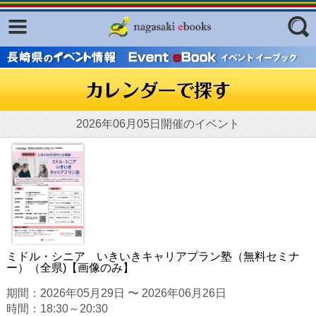
Facebook
twitter
ふくいろキラリプロジェクト
フリーワード
東京観光デジタルパンフレットギャ
ラリー（TOKYO Brochures）
復興応援企画
2026年06月05日開催のイベント
ジャンル
はじめてご利用される方へ
コンテンツ
広報誌ナビ
エリア
明治日本の産業革命遺産
長崎と天草地方の潜伏キリシタン
ミドル・シニア いきいきキャリアプラン塾（無料セミナ
関連遺産
ー）（全県)【画像のみ】
大学・専門学校ナビ
期間：2026年05月29日 〜 2026年06月26日
時間：18:30～20:30