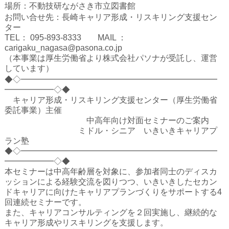
ハイスクールナビ
場所：不動技研ながさき市立図書館
お問い合せ先：長崎キャリア形成・リスキリング支援セン
小・中学校ナビ
ター
TEL： 095-893-8333 MAIL ：
いきebooks
carigaku_nagasa@pasona.co.jp
（本事業は厚生労働省より株式会社パソナが受託し、運営
ながよebooks
しています）
◆◇━━━━━━━━━━━━━━━━━━━━━━━━
ごとうebooks
━━━━━━◇◆
キャリア形成・リスキリング支援センター（厚生労働省
おおむらebooks
委託事業）主催
中高年向け対面セミナーのご案内
みなみしまばらebooks
ミドル・シニア いきいきキャリアプ
ラン塾
はさみebooks
◆◇━━━━━━━━━━━━━━━━━━━━━━━━
━━━━━━◇◆
ながさき市ebooks
本セミナーは中高年齢層を対象に、参加者同士のディスカ
ッションによる経験交流を図りつつ、いきいきしたセカン
さいかいイーブックス
ドキャリアに向けたキャリアプランづくりをサポートする4
回連続セミナーです。
また、キャリアコンサルティングを２回実施し、継続的な
長崎MICE観光マップ
キャリア形成やリスキリングを支援します。