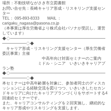
ハイスクールナビ
場所：不動技研ながさき市立図書館
お問い合せ先：長崎キャリア形成・リスキリング支援セン
小・中学校ナビ
ター
TEL： 095-893-8333 MAIL ：
いきebooks
carigaku_nagasa@pasona.co.jp
（本事業は厚生労働省より株式会社パソナが受託し、運営
ながよebooks
しています）
◆◇━━━━━━━━━━━━━━━━━━━━━━━━
ごとうebooks
━━━━━━◇◆
キャリア形成・リスキリング支援センター（厚生労働省
おおむらebooks
委託事業）主催
中高年向け対面セミナーのご案内
みなみしまばらebooks
ミドル・シニア いきいきキャリアプ
ラン塾
はさみebooks
◆◇━━━━━━━━━━━━━━━━━━━━━━━━
━━━━━━◇◆
ながさき市ebooks
本セミナーは中高年齢層を対象に、参加者同士のディスカ
ッションによる経験交流を図りつつ、いきいきしたセカン
さいかいイーブックス
ドキャリアに向けたキャリアプランづくりをサポートする4
回連続セミナーです。
また、キャリアコンサルティングを２回実施し、継続的な
長崎MICE観光マップ
キャリア形成やリスキリングを支援します。