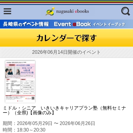
Facebook
twitter
ふくいろキラリプロジェクト
フリーワード
東京観光デジタルパンフレットギャ
ラリー（TOKYO Brochures）
復興応援企画
2026年06月14日開催のイベント
ジャンル
はじめてご利用される方へ
コンテンツ
広報誌ナビ
エリア
明治日本の産業革命遺産
長崎と天草地方の潜伏キリシタン
ミドル・シニア いきいきキャリアプラン塾（無料セミナ
関連遺産
ー）（全県)【画像のみ】
大学・専門学校ナビ
期間：2026年05月29日 〜 2026年06月26日
時間：18:30～20:30