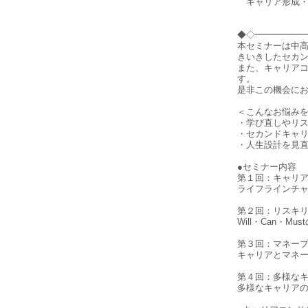
キャリア形成・
中高年向
ミドル・シ
◆◇━━━━━
本セミナーは中
きいきしたセカ
また、キャリア
す。
是非この機会に
＜こんなお悩み
・学び直しやリ
・セカンドキャ
・人生設計を見
●セミナー内容
第１回：キャリ
ライフラインチ
第２回：リスキ
Will・Can・
第３回：マネー
キャリアとマネ
第４回：多様な
多様なキャリア