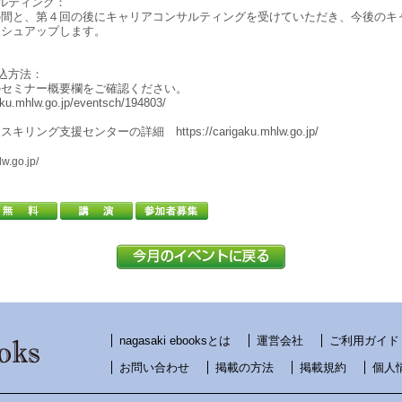
ルティング：
の間と、第４回の後にキャリアコンサルティングを受けていただき、今後のキ
ッシュアップします。
込方法：
のセミナー概要欄をご確認ください。
u.mhlw.go.jp/eventsch/194803/
ング支援センターの詳細 https://carigaku.mhlw.go.jp/
lw.go.jp/
nagasaki ebooksとは
運営会社
ご利用ガイド
お問い合わせ
掲載の方法
掲載規約
個人