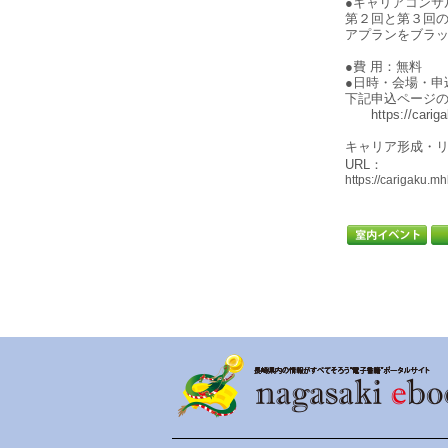
●キャリアコンサ
第２回と第３回
アプランをブラ
●費 用：無料
●日時・会場・申
下記申込ページ
https://carigak
キャリア形成・リスキリ
URL：
https://carigaku.mh