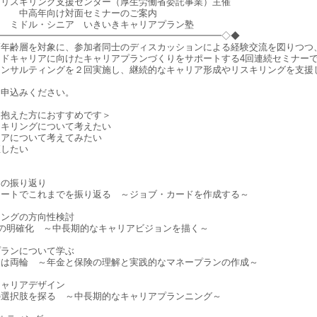
リスキリング支援センター（厚生労働省委託事業）主催
け対面セミナーのご案内
ニア いきいきキャリアプラン塾
━━━━━━━━━━━━━━━━━━━━━━━━━◇◆
高年齢層を対象に、参加者同士のディスカッションによる経験交流を図りつつ
ンドキャリアに向けたキャリアプランづくりをサポートする4回連続セミナー
コンサルティングを２回実施し、継続的なキャリア形成やリスキリングを支援
お申込みください。
を抱えた方におすすめです＞
スキリングについて考えたい
リアについて考えてみたい
直したい
アの振り返り
ャートでこれまでを振り返る ～ジョブ・カードを作成する～
リングの方向性検討
Mustの明確化 ～中長期的なキャリアビジョンを描く～
プランについて学ぶ
ーは両輪 ～年金と保険の理解と実践的なマネープランの作成～
キャリアデザイン
の選択肢を探る ～中長期的なキャリアプランニング～