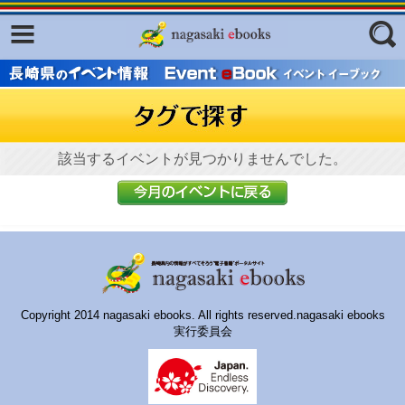
Facebook
twitter
ふくいろキラリプロジェクト
フリーワード
東京観光デジタルパンフレットギャ
ラリー（TOKYO Brochures）
復興応援企画
該当するイベントが見つかりませんでした。
ジャンル
はじめてご利用される方へ
コンテンツ
広報誌ナビ
エリア
明治日本の産業革命遺産
Copyright 2014 nagasaki ebooks. All rights reserved.nagasaki ebooks
長崎と天草地方の潜伏キリシタン
実行委員会
関連遺産
大学・専門学校ナビ