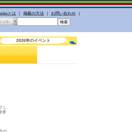
booksとは
｜
掲載の方法
｜
お問い合わせ
｜
ャンル
2026年のイベント
、
魅了し
世界
力の