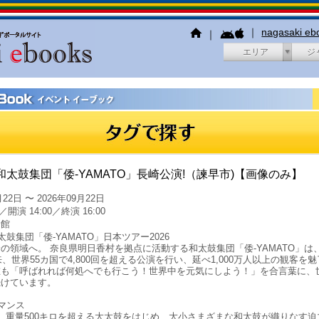
｜
nagasaki e
｜
エリア
ジ
太鼓集団「倭-YAMATO」長崎公演!（諫早市)【画像のみ】
22日 〜 2026年09月22日
／開演 14:00／終演 16:00
会館
鼓集団「倭-YAMATO」日本ツアー2026
の領域へ。 奈良県明日香村を拠点に活動する和太鼓集団「倭-YAMATO」は
来、世界55カ国で4,800回を超える公演を行い、延べ1,000万人以上の観客を
在も「呼ばれれば何処へでも行こう！世界中を元気にしよう！」を合言葉に、
続けています。
マンス
、重量500キロを超える大太鼓をはじめ、大小さまざまな和太鼓が織りなす迫