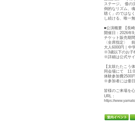
ステージ。 倭の
倒的なリズム、魂
聴く」のではなく
し続ける、唯一
■公演概要 【長
開催日：2026年
チケット販売期間：
〈全席指定〉 前
大人6000円｜中
※3歳以下のお子
※詳細は公式サ
【太鼓たたこう
同会場にて 11:0
体験参加費2500
※参加者には倭日
皆様のご来場を
URL：
https://www.yamato