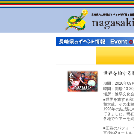
世界を旅する和
期間：2026年09月
時間：開場 13:30
場所：諫早文化
■世界を旅する和太
和太鼓、その未踏
1993年の結成以
てきました。現
各地でツアーを
■圧巻のパフォー
直径約2メートル