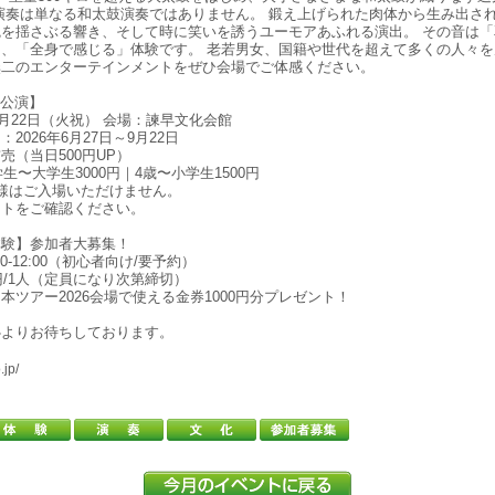
演奏は単なる和太鼓演奏ではありません。 鍛え上げられた肉体から生み出さ
を揺さぶる響き、そして時に笑いを誘うユーモアあふれる演出。 その音は「
、「全身で感じる」体験です。 老若男女、国籍や世代を超えて多くの人々を
無二のエンターテインメントをぜひ会場でご体感ください。
崎公演】
9月22日（火祝） 会場：諫早文化会館
2026年6月27日～9月22日
売（当日500円UP）
学生〜大学生3000円｜4歳〜小学生1500円
様はご入場いただけません。
イトをご確認ください。
体験】参加者大募集！
0-12:00（初心者向け/要予約）
円/1人（定員になり次第締切）
本ツアー2026会場で使える金券1000円分プレゼント！
心よりお待ちしております。
.jp/