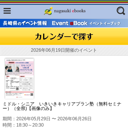
Facebook
twitter
ふくいろキラリプロジェクト
フリーワード
東京観光デジタルパンフレットギャ
ラリー（TOKYO Brochures）
復興応援企画
2026年06月19日開催のイベント
ジャンル
はじめてご利用される方へ
コンテンツ
広報誌ナビ
エリア
明治日本の産業革命遺産
長崎と天草地方の潜伏キリシタン
ミドル・シニア いきいきキャリアプラン塾（無料セミナ
関連遺産
ー）（全県)【画像のみ】
大学・専門学校ナビ
期間：2026年05月29日 〜 2026年06月26日
時間：18:30～20:30