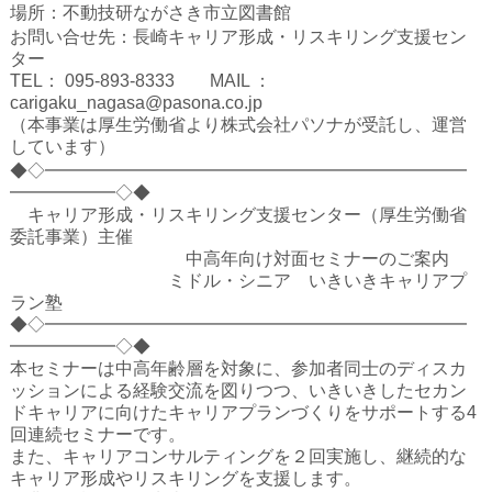
ハイスクールナビ
場所：不動技研ながさき市立図書館
お問い合せ先：長崎キャリア形成・リスキリング支援セン
小・中学校ナビ
ター
TEL： 095-893-8333 MAIL ：
いきebooks
carigaku_nagasa@pasona.co.jp
（本事業は厚生労働省より株式会社パソナが受託し、運営
ながよebooks
しています）
◆◇━━━━━━━━━━━━━━━━━━━━━━━━
ごとうebooks
━━━━━━◇◆
キャリア形成・リスキリング支援センター（厚生労働省
おおむらebooks
委託事業）主催
中高年向け対面セミナーのご案内
みなみしまばらebooks
ミドル・シニア いきいきキャリアプ
ラン塾
はさみebooks
◆◇━━━━━━━━━━━━━━━━━━━━━━━━
━━━━━━◇◆
ながさき市ebooks
本セミナーは中高年齢層を対象に、参加者同士のディスカ
ッションによる経験交流を図りつつ、いきいきしたセカン
さいかいイーブックス
ドキャリアに向けたキャリアプランづくりをサポートする4
回連続セミナーです。
また、キャリアコンサルティングを２回実施し、継続的な
長崎MICE観光マップ
キャリア形成やリスキリングを支援します。