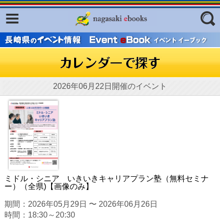
Facebook
twitter
ふくいろキラリプロジェクト
フリーワード
東京観光デジタルパンフレットギャ
ラリー（TOKYO Brochures）
復興応援企画
2026年06月22日開催のイベント
ジャンル
はじめてご利用される方へ
コンテンツ
広報誌ナビ
エリア
明治日本の産業革命遺産
長崎と天草地方の潜伏キリシタン
ミドル・シニア いきいきキャリアプラン塾（無料セミナ
関連遺産
ー）（全県)【画像のみ】
大学・専門学校ナビ
期間：2026年05月29日 〜 2026年06月26日
時間：18:30～20:30