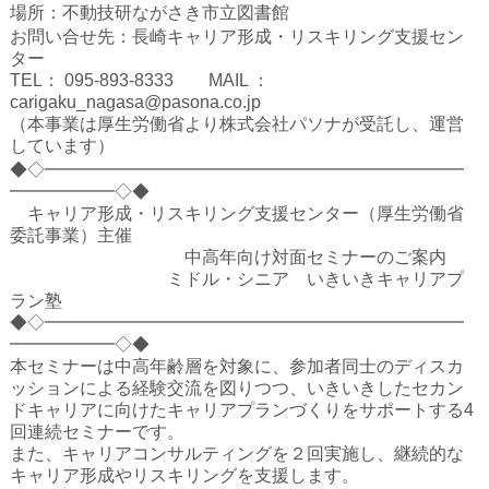
ハイスクールナビ
場所：不動技研ながさき市立図書館
お問い合せ先：長崎キャリア形成・リスキリング支援セン
小・中学校ナビ
ター
TEL： 095-893-8333 MAIL ：
いきebooks
carigaku_nagasa@pasona.co.jp
（本事業は厚生労働省より株式会社パソナが受託し、運営
ながよebooks
しています）
◆◇━━━━━━━━━━━━━━━━━━━━━━━━
ごとうebooks
━━━━━━◇◆
キャリア形成・リスキリング支援センター（厚生労働省
おおむらebooks
委託事業）主催
中高年向け対面セミナーのご案内
みなみしまばらebooks
ミドル・シニア いきいきキャリアプ
ラン塾
はさみebooks
◆◇━━━━━━━━━━━━━━━━━━━━━━━━
━━━━━━◇◆
ながさき市ebooks
本セミナーは中高年齢層を対象に、参加者同士のディスカ
ッションによる経験交流を図りつつ、いきいきしたセカン
さいかいイーブックス
ドキャリアに向けたキャリアプランづくりをサポートする4
回連続セミナーです。
また、キャリアコンサルティングを２回実施し、継続的な
長崎MICE観光マップ
キャリア形成やリスキリングを支援します。