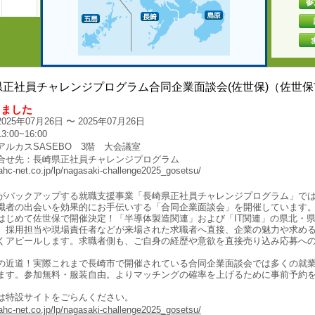
県正社員チャレンジプログラム合同企業面談会(佐世保)（佐世保
しました
025年07月26日 〜 2025年07月26日
:00~16:00
アルカスSASEBO 3階 大会議室
合せ先：長崎県正社員チャレンジプログラム
/ahc-net.co.jp/lp/nagasaki-challenge2025_gosetsu/
がバックアップする就職支援事業「長崎県正社員チャレンジプログラム」で
職者の出会いを効果的にお手伝いする「合同企業面談会」を開催しています
はじめて佐世保で開催決定！「半導体製造関連」および「IT関連」の県北・
、採用担当や現場責任者などが来場された求職者へ直接、企業の魅力や求め
くアピールします。求職者側も、ご自身の経歴や意欲を直接売り込み応募へ
。
の近道！実際これまで長崎市で開催されている合同企業面談会では多くの就
ます。参加無料・服装自由。よりマッチングの確率を上げるために事前予約
は特設サイトをごらんください。
/ahc-net.co.jp/lp/nagasaki-challenge2025_gosetsu/