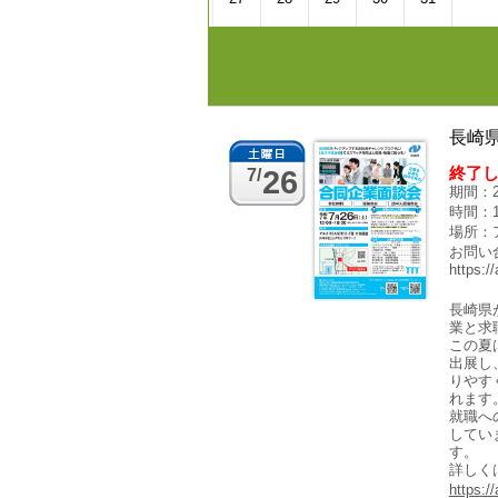
長崎
終了
26
7/
期間：2
時間：13
場所：
お問い
https:/
長崎県
業と求
この夏
出展し
りやす
れます
就職へ
してい
す。
詳しく
https:/