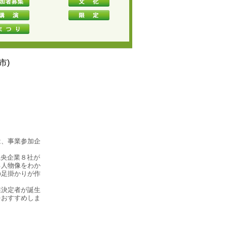
市)
は、事業参加企
。
県央企業８社が
る人物像をわか
の足掛かりが作
業決定者が誕生
をおすすめしま