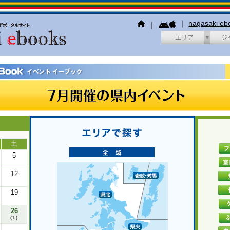
｜
nagasaki e
｜
エリア
ジ
土
5
12
19
26
(1)