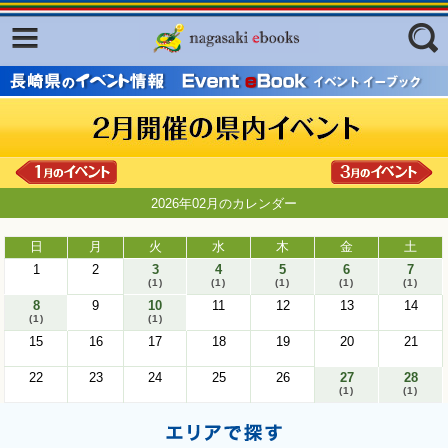
Facebook
twitter
ふくいろキラリプロジェクト
フリーワード
東京観光デジタルパンフレットギャ
ラリー（TOKYO Brochures）
復興応援企画
ジャンル
2026年02月のカレンダー
はじめてご利用される方へ
コンテンツ
日
月
火
水
木
金
土
1
2
3
4
5
6
7
広報誌ナビ
エリア
(1)
(1)
(1)
(1)
(1)
8
9
10
11
12
13
14
明治日本の産業革命遺産
(1)
(1)
15
16
17
18
19
20
21
長崎と天草地方の潜伏キリシタン
関連遺産
22
23
24
25
26
27
28
(1)
(1)
大学・専門学校ナビ