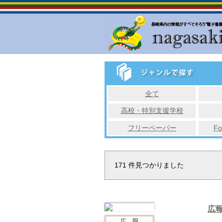
全て
高校・特別支援学校
フリーペーパー
Fo
171
件見つかりました
広