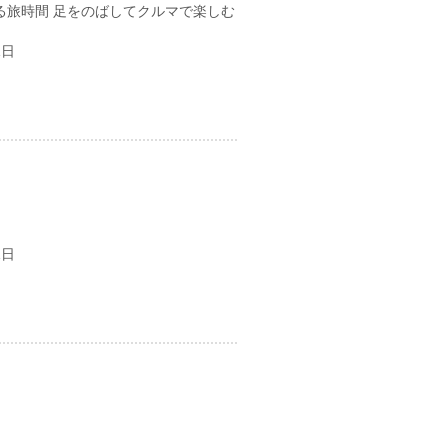
る旅時間 足をのばしてクルマで楽しむ
1日
1日