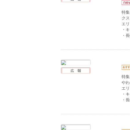
特集
クス
エリ
・キ
・長
特集
やわ
エリ
・キ
・長