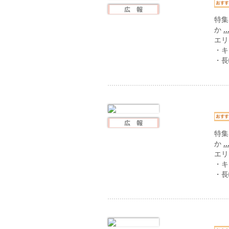
特集
か
..
エリ
・キ
・長
特集
か
..
エリ
・キ
・長