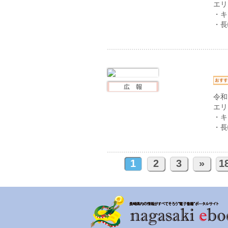
エリ
・キ
・長
令和
エリ
・キ
・長
1
2
3
»
1