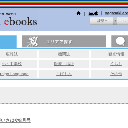
｜
nagasaki e
｜
諫早市
ジ
広報誌
機関誌
観光情報
小・中学校
医療・福祉
くらし
reign Language
じげもん
その他
報いさはや8月号