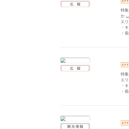
特集
か
..
エリ
・キ
・長
特集
エリ
・キ
・長