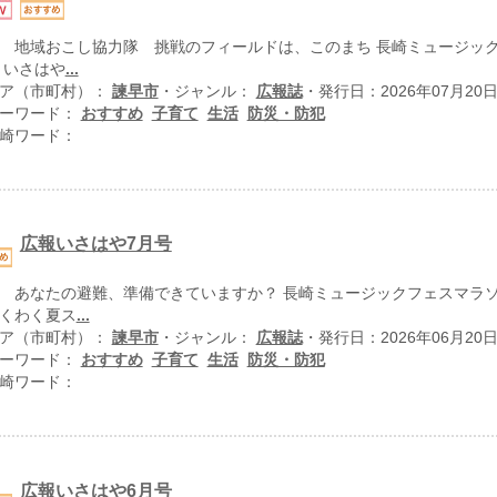
 地域おこし協力隊 挑戦のフィールドは、このまち 長崎ミュージックフ
 いさはや
...
ア（市町村）：
諫早市
・ジャンル：
広報誌
・発行日：2026年07月20
ーワード：
おすすめ
子育て
生活
防災・防犯
崎ワード：
広報いさはや7月号
 あなたの避難、準備できていますか？ 長崎ミュージックフェスマラソン通
くわく夏ス
...
ア（市町村）：
諫早市
・ジャンル：
広報誌
・発行日：2026年06月20
ーワード：
おすすめ
子育て
生活
防災・防犯
崎ワード：
広報いさはや6月号