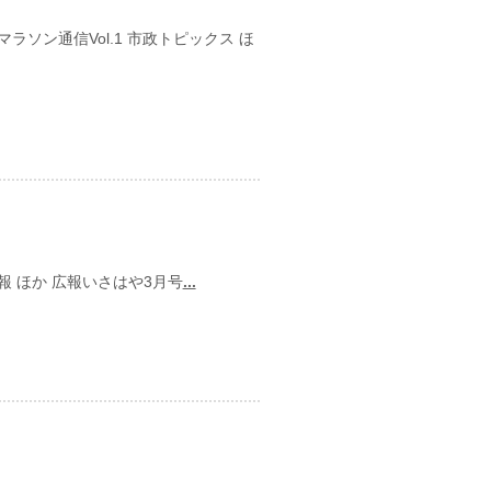
ソン通信Vol.1 市政トピックス ほ
日
 ほか 広報いさはや3月号
...
日