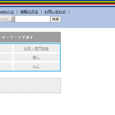
booksとは
｜
掲載の方法
｜
お問い合わせ
｜
ャンル
大学・専門学校
催し
らく