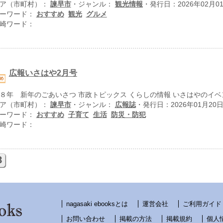
ア（市町村）：
諫早市
・ジャンル：
観光情報
・発行日：2026年02月0
ーワード：
おすすめ
観光
グルメ
崎ワード：
広報いさはや2月号
８年 新年のごあいさつ 市政トピックス くらしの情報 いさはやのイベ
ア（市町村）：
諫早市
・ジャンル：
広報誌
・発行日：2026年01月20
ーワード：
おすすめ
子育て
生活
防災・防犯
崎ワード：
8
nagasaki ebooksとは
運営会社
ご利用ガイド
お問い合わせ
掲載の方法
掲載規約
個人