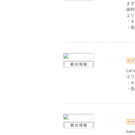
まず
旅時
エリ
・キ
・長
Let'
エリ
・キ
・長
ha