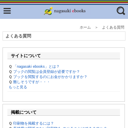
Facebook
twitter
ふくいろキラリプロジェクト
フリーワード
ホーム ＞ よくある質問
東京観光デジタルパンフレットギャ
よくある質問
ラリー（TOKYO Brochures）
復興応援企画
ジャンル
サイトについて
はじめてご利用される方へ
Ｑ
「nagasaki ebooks」とは？
コンテンツ
Ｑ
ブックの閲覧は会員登録が必要ですか？
Ｑ
ブックを閲覧するのにお金がかかりますか？
広報誌ナビ
エリア
Ｑ
難しそうですが・・・
もっと見る
明治日本の産業革命遺産
長崎と天草地方の潜伏キリシタン
関連遺産
掲載について
大学・専門学校ナビ
Ｑ
印刷物を掲載するには？