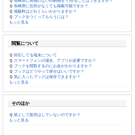
Ｑ
長崎県に関係のない印刷物を のせることはできますか？
ハイスクールナビ
Ｑ
長崎県に住所がなくても掲載可能ですか？
Ｑ
掲載料はどれくらいかかりますか？
小・中学校ナビ
Ｑ
ブックをつくってもらうには？
もっと見る
いきebooks
ながよebooks
閲覧について
ごとうebooks
Ｑ
対応してる端末について
Ｑ
スマートフォンの場合、アプリが必要ですか？
おおむらebooks
Ｑ
ブックを閲覧するのにお金がかかりますか？
Ｑ
ブックはどうやって探せばいいですか？
みなみしまばらebooks
Ｑ
気に入ったブックは保存できますか？
もっと見る
はさみebooks
ながさき市ebooks
そのほか
さいかいイーブックス
Ｑ
紙として販売はしていないのですか？
もっと見る
長崎MICE観光マップ