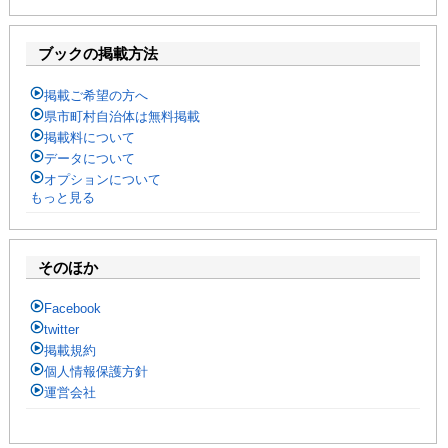
ハイスクールナビ
小・中学校ナビ
ブックの掲載方法
いきebooks
掲載ご希望の方へ
県市町村自治体は無料掲載
ながよebooks
掲載料について
データについて
ごとうebooks
オプションについて
もっと見る
おおむらebooks
みなみしまばらebooks
そのほか
はさみebooks
Facebook
twitter
ながさき市ebooks
掲載規約
個人情報保護方針
さいかいイーブックス
運営会社
長崎MICE観光マップ