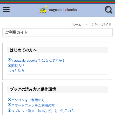
Facebook
twitter
ふくいろキラリプロジェクト
フリーワード
ホーム ＞ ご利用ガイド
東京観光デジタルパンフレットギャ
ご利用ガイド
ラリー（TOKYO Brochures）
復興応援企画
ジャンル
はじめての方へ
はじめてご利用される方へ
“nagasaki ebooks”とはなんですか？
コンテンツ
閲覧方法
広報誌ナビ
もっと見る
エリア
明治日本の産業革命遺産
ブックの読み方と動作環境
長崎と天草地方の潜伏キリシタン
関連遺産
パソコンをご利用の方
スマートフォンをご利用の方
大学・専門学校ナビ
タブレット端末（ipadなど）をご利用の方