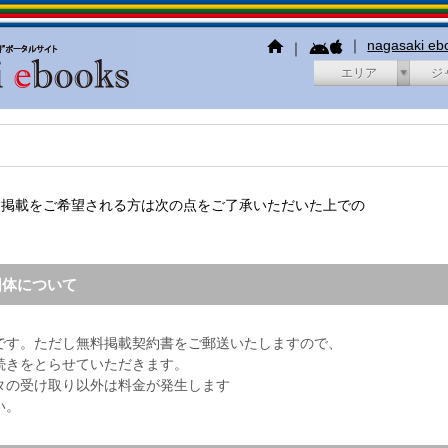
｜
nagasaki e
｜
エリア
ジ
、掲載をご希望される方は次の点をご了承いただいた上での
団体について
です。ただし無料掲載契約書をご郵送いたしますので、
続きをとらせていただきます。
ータの受け取り以外は料金が発生します
い。