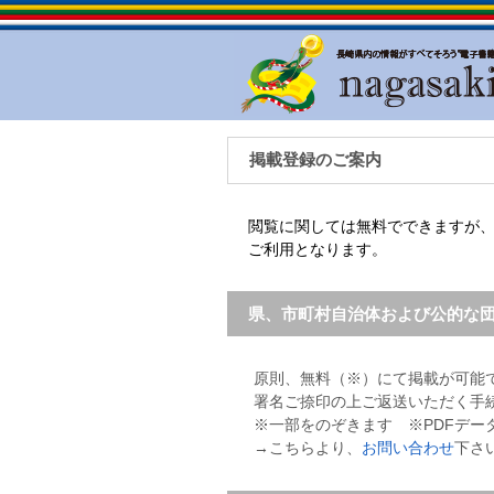
掲載登録のご案内
閲覧に関しては無料でできますが
ご利用となります。
県、市町村自治体および公的な
原則、無料（※）にて掲載が可能
署名ご捺印の上ご返送いただく手
※一部をのぞきます ※PDFデ
→こちらより、
お問い合わせ
下さ