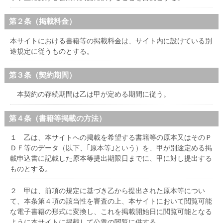
ハイスクールナビ
第２条（掲載料金）
小・中学校ナビ
本サイトにおける書籍等の掲載料金は、サイト内に設けている別
いきebooks
途規定に従うものとする。
ながよebooks
第３条（契約期間）
ごとうebooks
本契約の存続期間は乙は甲が定める期間に従う。
おおむらebooks
第４条（書籍等掲載の方法）
みなみしまばらebooks
１ 乙は、本サイトへの掲載を希望する書籍等の原本又はそのＰ
はさみebooks
ＤＦ等のデータ（以下、｢原本等｣という）を、甲が別途定める掲
載申込書に記載した原本等提出期限日までに、甲に対し提出する
ながさき市ebooks
ものとする。
さいかいイーブックス
２ 甲は、前項の規定に基づき乙から提出された原本等につい
て、本条第４項の該当性を審査の上、本サイトにおいて閲覧可能
長崎MICE観光マップ
な電子書籍の形式に変換し、これを掲載開始日に閲覧可能となる
ように本サイトに掲載して公衆の閲覧に供する。