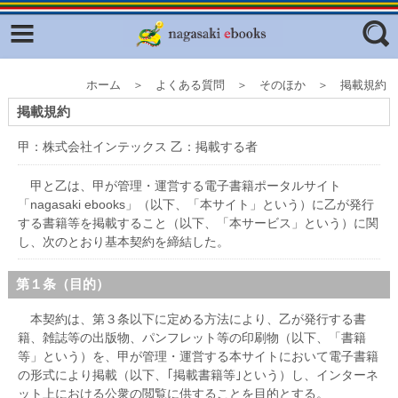
Facebook
twitter
ふくいろキラリプロジェクト
フリーワード
ホーム ＞ よくある質問 ＞ そのほか ＞ 掲載規約
東京観光デジタルパンフレットギャ
掲載規約
ラリー（TOKYO Brochures）
甲：株式会社インテックス 乙：掲載する者
復興応援企画
ジャンル
はじめてご利用される方へ
甲と乙は、甲が管理・運営する電子書籍ポータルサイト
「nagasaki ebooks」（以下、「本サイト」という）に乙が発行
コンテンツ
する書籍等を掲載すること（以下、「本サービス」という）に関
し、次のとおり基本契約を締結した。
広報誌ナビ
エリア
明治日本の産業革命遺産
第１条（目的）
長崎と天草地方の潜伏キリシタン
本契約は、第３条以下に定める方法により、乙が発行する書
関連遺産
籍、雑誌等の出版物、パンフレット等の印刷物（以下、「書籍
等」という）を、甲が管理・運営する本サイトにおいて電子書籍
大学・専門学校ナビ
の形式により掲載（以下、｢掲載書籍等｣という）し、インターネ
ット上における公衆の閲覧に供することを目的とする。