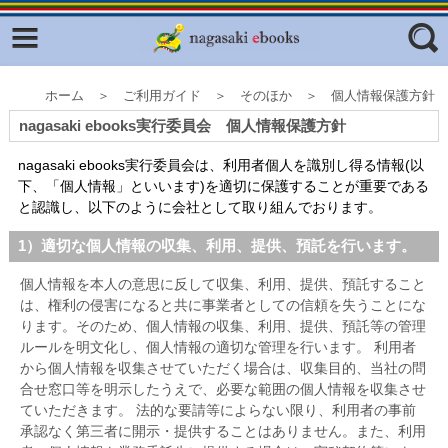
Facebook
twitter
ふくいろキラリプロジェクト
フリーワード
ホーム ＞ ご利用ガイド ＞ そのほか ＞ 個人情報保護方針
東京観光デジタルパンフレットギャ
nagasaki ebooks実行委員会 個人情報保護方針
ラリー（TOKYO Brochures）
nagasaki ebooks実行委員会は、利用者個人を識別し得る情報(以
復興応援企画
ジャンル
下、「個人情報」といいます)を適切に保護することが重要である
はじめてご利用される方へ
と認識し、以下のように会社として取り組んでおります。
コンテンツ
1）適切な個人情報の収集、利用、提供、預託を行います。
広報誌ナビ
エリア
個人情報を本人の意思に反して収集、利用、提供、預託すること
は、権利の侵害になると共に事業者としての信頼を失うことにな
明治日本の産業革命遺産
ります。そのため、個人情報の収集、利用、提供、預託等の管理
ルールを明文化し、個人情報の適切な管理を行います。 利用者
長崎と天草地方の潜伏キリシタン
から個人情報を収集させていただく場合は、収集目的、当社の問
関連遺産
合せ窓口等を明示したうえで、必要な範囲の個人情報を収集させ
ていただきます。 法的な要請等によらない限り、利用者の事前
大学・専門学校ナビ
承認なく第三者に開示・提供することはありません。また、利用