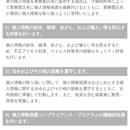
者の個人情報を業務委託先に提供する場合は、守秘契約等によっ
ハイスクールナビ
て業務委託先に個人情報保護を義務付けるとともに、業務委託先
小・中学校ナビ
が適切に個人情報を取り扱うように管理いたします。
いきebooks
2）個人情報の紛失、破壊、改ざん、および漏えい等を防止す
る対策を行います。
ながよebooks
個人情報の紛失、破壊、改ざん、および漏えい等を防止するた
ごとうebooks
め、不正アクセス対策、ウイルス対策等の情報セキュリティ対策
を行います。
おおむらebooks
3）法令およびその他の規範を遵守します。
みなみしまばらebooks
個人情報の取り扱いに関して、個人情報保護法をはじめとする個
はさみebooks
人情報に関する法令およびその他の規範を遵守するとともに、社
内規程に準拠して行動します。また、役員を含む就業者に教育・
ながさき市ebooks
啓発を実施します。
さいかいイーブックス
4）個人情報保護コンプライアンス・プログラムの継続的改善
長崎MICE観光マップ
を行います。