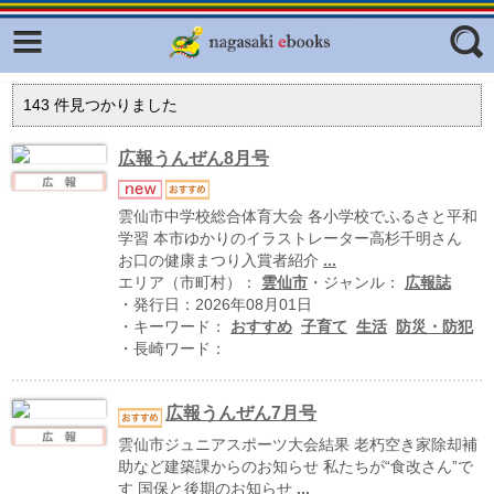
Facebook
twitter
ふくいろキラリプロジェクト
フリーワード
143
件見つかりました
東京観光デジタルパンフレットギャ
ラリー（TOKYO Brochures）
広報うんぜん8月号
復興応援企画
ジャンル
雲仙市中学校総合体育大会 各小学校でふるさと平和
はじめてご利用される方へ
学習 本市ゆかりのイラストレーター高杉千明さん
お口の健康まつり入賞者紹介
...
コンテンツ
エリア（市町村）：
雲仙市
・ジャンル：
広報誌
広報誌ナビ
・発行日：2026年08月01日
エリア
・キーワード：
おすすめ
子育て
生活
防災・防犯
明治日本の産業革命遺産
・長崎ワード：
長崎と天草地方の潜伏キリシタン
関連遺産
広報うんぜん7月号
雲仙市ジュニアスポーツ大会結果 老朽空き家除却補
大学・専門学校ナビ
助など建築課からのお知らせ 私たちが“食改さん”で
す 国保と後期のお知らせ
...