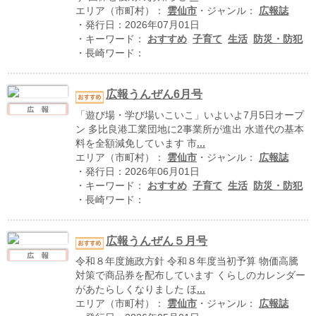
ハイスクールナビ
エリア（市町村）：
雲仙市
・ジャンル：
広報誌
・発行日：2026年07月01日
小・中学校ナビ
・キーワード：
おすすめ
子育て
生活
防災・防犯
・長崎ワード：
いきebooks
ながよebooks
広報うんぜん6月号
「遊び場・学び場いこいこ」いよいよ7月5日オープ
ごとうebooks
ン 多比良港工業団地に2事業所が進出 水道代の基本
料を全額減免しています 市
...
おおむらebooks
エリア（市町村）：
雲仙市
・ジャンル：
広報誌
・発行日：2026年06月01日
みなみしまばらebooks
・キーワード：
おすすめ
子育て
生活
防災・防犯
・長崎ワード：
はさみebooks
ながさき市ebooks
広報うんぜん５月号
令和８年度施政方針 令和８年度当初予算 物価高騰
さいかいイーブックス
対策で商品券を配布しています くらしのカレンダー
があたらしくなりました ほ
...
長崎MICE観光マップ
エリア（市町村）：
雲仙市
・ジャンル：
広報誌