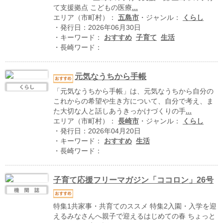
ハイスクールナビ
て支援拠点 こどもの医療
...
エリア（市町村）：
五島市
・ジャンル：
くらし
小・中学校ナビ
・発行日：2026年06月30日
・キーワード：
おすすめ
子育て
生活
いきebooks
・長崎ワード：
ながよebooks
元気なうちから手帳
ごとうebooks
「元気なうちから手帳」は、元気なうちから自分の
これからの希望や生き方について、自分で考え、ま
おおむらebooks
た大切な人と話しあうきっかけづくりの手
...
エリア（市町村）：
長崎市
・ジャンル：
くらし
みなみしまばらebooks
・発行日：2026年04月20日
・キーワード：
おすすめ
生活
はさみebooks
・長崎ワード：
ながさき市ebooks
子育て応援フリーマガジン「ココロン」26号
さいかいイーブックス
特集1共家事・共育てのススメ 特集2入園・入学を迎
長崎MICE観光マップ
えるみなさんへ親子で迎えるはじめての春 ちょっと