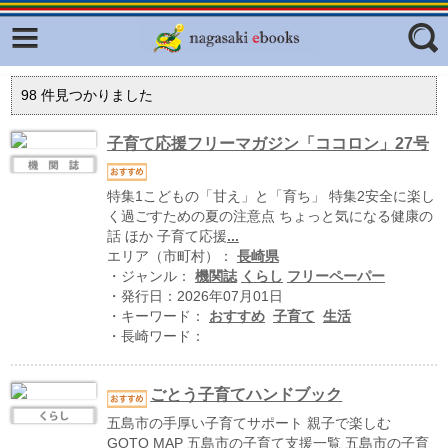
Facebook
twitter
ふくいろキラリプロジェクト
フリーワード
98
件見つかりました
東京観光デジタルパンフレットギャ
ラリー（TOKYO Brochures）
子育て応援フリーマガジン「ココロン」27号
復興応援企画
ジャンル
特集1こどもの「甘え」と「育ち」 特集2安全に楽し
はじめてご利用される方へ
く過ごすための夏の注意点 ちょっと気になる健康の
話 ほか 子育て応援
...
コンテンツ
エリア（市町村）：
長崎県
広報誌ナビ
・ジャンル：
機関誌
くらし
フリーペーパー
エリア
・発行日：2026年07月01日
明治日本の産業革命遺産
・キーワード：
おすすめ
子育て
生活
・長崎ワード：
長崎と天草地方の潜伏キリシタン
関連遺産
ごとう子育てハンドブック
大学・専門学校ナビ
五島市の手厚い子育てサポート 親子で楽しむ
GOTO MAP 五島市の子育て支援一覧 五島市の子育