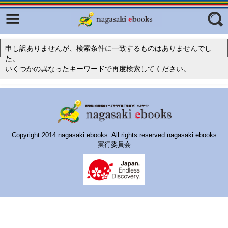
Facebook
twitter
ふくいろキラリプロジェクト
フリーワード
申し訳ありませんが、検索条件に一致するものはありませんでし
た。
東京観光デジタルパンフレットギャ
いくつかの異なったキーワードで再度検索してください。
ラリー（TOKYO Brochures）
復興応援企画
ジャンル
はじめてご利用される方へ
コンテンツ
Copyright 2014 nagasaki ebooks. All rights reserved.nagasaki ebooks
広報誌ナビ
エリア
実行委員会
明治日本の産業革命遺産
長崎と天草地方の潜伏キリシタン
関連遺産
大学・専門学校ナビ