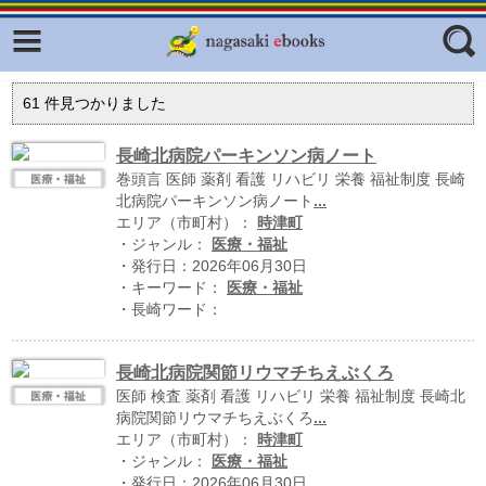
Facebook
twitter
ふくいろキラリプロジェクト
フリーワード
61
件見つかりました
東京観光デジタルパンフレットギャ
ラリー（TOKYO Brochures）
長崎北病院パーキンソン病ノート
巻頭言 医師 薬剤 看護 リハビリ 栄養 福祉制度 長崎
復興応援企画
ジャンル
北病院パーキンソン病ノート
...
はじめてご利用される方へ
エリア（市町村）：
時津町
・ジャンル：
医療・福祉
コンテンツ
・発行日：2026年06月30日
・キーワード：
医療・福祉
広報誌ナビ
エリア
・長崎ワード：
明治日本の産業革命遺産
長崎北病院関節リウマチちえぶくろ
長崎と天草地方の潜伏キリシタン
医師 検査 薬剤 看護 リハビリ 栄養 福祉制度 長崎北
関連遺産
病院関節リウマチちえぶくろ
...
エリア（市町村）：
時津町
大学・専門学校ナビ
・ジャンル：
医療・福祉
・発行日：2026年06月30日