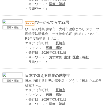
ハイスクールナビ
・キーワード：
医療・福祉
・長崎ワード：
小・中学校ナビ
いきebooks
ぴーかんてらす22号
ぴーかん特集 諫早市・大村市健康まつり スポーツ
ながよebooks
理学療法研修会 ～一次救命処置（BLS）について～
R8年度新卒者 オリエ
...
ごとうebooks
エリア（市町村）：
長崎市
・ジャンル：
医療・福祉
おおむらebooks
・発行日：2026年03月31日
・キーワード：
おすすめ
生活
医療・福祉
みなみしまばらebooks
・長崎ワード：
はさみebooks
日本で備える世界の感染症
ながさき市ebooks
日本で備える世界の感染症 ～どうして日本でエボラ
研究？～
...
さいかいイーブックス
エリア（市町村）：
長崎市
・ジャンル：
医療・福祉
長崎MICE観光マップ
・発行日：2026年03月31日
・キーワード：
医療・福祉