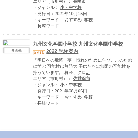
ハイスクールナビ
エリア（市町村）：
長崎市
・ジャンル：
小・中学校
・発行日：2021年10月15日
小・中学校ナビ
・キーワード：
おすすめ
学校
・長崎ワード：
いきebooks
ながよebooks
九州文化学園小学校 九州文化学園中学校
2022 学校案内
ごとうebooks
「明日への飛躍」夢・憧れのために学び、志のため
おおむらebooks
に学ぶ 可能性は無限大 子供たちは無限の可能性を
持っています。 将来、グロ
...
みなみしまばらebooks
エリア（市町村）：
佐世保市
・ジャンル：
小・中学校
はさみebooks
・発行日：2021年08月06日
・キーワード：
おすすめ
学校
ながさき市ebooks
・長崎ワード：
さいかいイーブックス
長崎MICE観光マップ