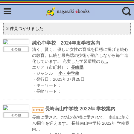
Facebook
twitter
ふくいろキラリプロジェクト
フリーワード
3
件見つかりました
東京観光デジタルパンフレットギャ
ラリー（TOKYO Brochures）
純心中学校 2024年度学校案内
清く、賢く、優しい女性の育成を目標に掲げる純心
復興応援企画
ジャンル
の教育。伝統と最先端の技術が融合しながら毎年進
はじめてご利用される方へ
化しています。 充実した学習環境のも
...
エリア（市町村）：
長崎県
コンテンツ
・ジャンル：
小・中学校
・発行日：2023年07月25日
広報誌ナビ
エリア
・キーワード：
・長崎ワード：
明治日本の産業革命遺産
長崎と天草地方の潜伏キリシタン
長崎南山中学校 2022年 学校案内
関連遺産
長崎に愛され、地域の皆様に愛されて、 南山は創立
大学・専門学校ナビ
70周年を迎えます。 長崎南山中学校 2022年 学校案
内
...