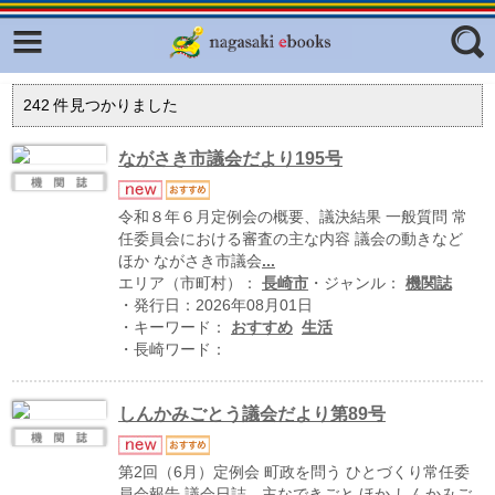
Facebook
twitter
ふくいろキラリプロジェクト
フリーワード
242
件見つかりました
東京観光デジタルパンフレットギャ
ラリー（TOKYO Brochures）
ながさき市議会だより195号
復興応援企画
ジャンル
令和８年６月定例会の概要、議決結果 一般質問 常
はじめてご利用される方へ
任委員会における審査の主な内容 議会の動きなど
ほか ながさき市議会
...
コンテンツ
エリア（市町村）：
長崎市
・ジャンル：
機関誌
広報誌ナビ
・発行日：2026年08月01日
エリア
・キーワード：
おすすめ
生活
明治日本の産業革命遺産
・長崎ワード：
長崎と天草地方の潜伏キリシタン
関連遺産
しんかみごとう議会だより第89号
大学・専門学校ナビ
第2回（6月）定例会 町政を問う ひとづくり常任委
員会報告 議会日誌 主なできごと ほか しんかみご