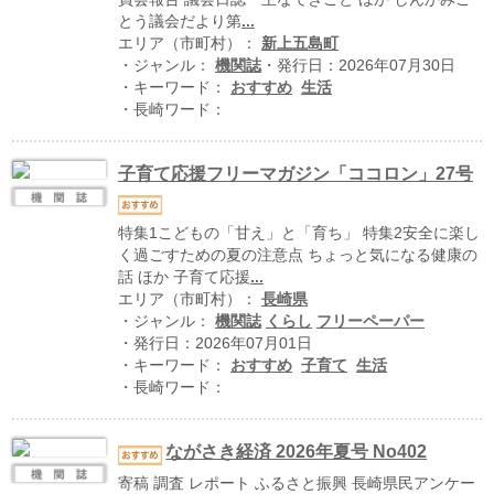
ハイスクールナビ
とう議会だより第
...
エリア（市町村）：
新上五島町
小・中学校ナビ
・ジャンル：
機関誌
・発行日：2026年07月30日
・キーワード：
おすすめ
生活
いきebooks
・長崎ワード：
ながよebooks
子育て応援フリーマガジン「ココロン」27号
ごとうebooks
おおむらebooks
特集1こどもの「甘え」と「育ち」 特集2安全に楽し
く過ごすための夏の注意点 ちょっと気になる健康の
みなみしまばらebooks
話 ほか 子育て応援
...
エリア（市町村）：
長崎県
・ジャンル：
機関誌
くらし
フリーペーパー
はさみebooks
・発行日：2026年07月01日
・キーワード：
おすすめ
子育て
生活
ながさき市ebooks
・長崎ワード：
さいかいイーブックス
ながさき経済 2026年夏号 No402
長崎MICE観光マップ
寄稿 調査 レポート ふるさと振興 長崎県民アンケー