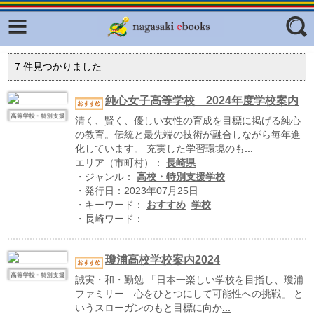
Facebook
twitter
ふくいろキラリプロジェクト
フリーワード
7
件見つかりました
東京観光デジタルパンフレットギャ
ラリー（TOKYO Brochures）
純心女子高等学校 2024年度学校案内
復興応援企画
清く、賢く、優しい女性の育成を目標に掲げる純心
ジャンル
の教育。伝統と最先端の技術が融合しながら毎年進
はじめてご利用される方へ
化しています。 充実した学習環境のも
...
エリア（市町村）：
長崎県
コンテンツ
・ジャンル：
高校・特別支援学校
・発行日：2023年07月25日
広報誌ナビ
エリア
・キーワード：
おすすめ
学校
・長崎ワード：
明治日本の産業革命遺産
長崎と天草地方の潜伏キリシタン
瓊浦高校学校案内2024
関連遺産
誠実・和・勤勉 「日本一楽しい学校を目指し、瓊浦
大学・専門学校ナビ
ファミリー 心をひとつにして可能性への挑戦」 と
いうスローガンのもと目標に向か
...