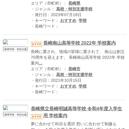
ハイスクールナビ
エリア（市町村）：
長崎県
・ジャンル：
高校・特別支援学校
小・中学校ナビ
・発行日：2023年07月18日
・キーワード：
おすすめ
学校
いきebooks
・長崎ワード：
ながよebooks
長崎南山高等学校 2022年 学校案内
ごとうebooks
長崎に愛され、地域の皆様に愛されて、 南山は創立
70周年を迎えます。 長崎南山高等学校 2022年 学校
おおむらebooks
案内
...
エリア（市町村）：
長崎市
みなみしまばらebooks
・ジャンル：
高校・特別支援学校
・発行日：2021年10月15日
はさみebooks
・キーワード：
おすすめ
学校
・長崎ワード：
ながさき市ebooks
さいかいイーブックス
長崎県立長崎明誠高等学校 令和4年度入学生
用 学校案内
長崎MICE観光マップ
夢に合わせて科目を選択 想いに合わせて制服も