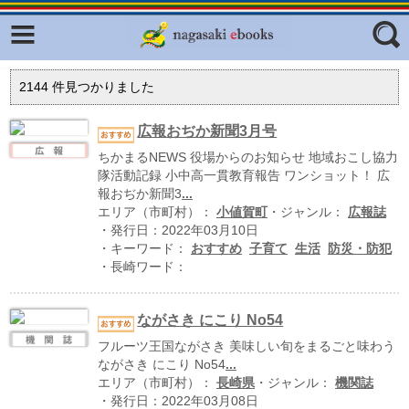
Facebook
twitter
ふくいろキラリプロジェクト
フリーワード
2144
件見つかりました
東京観光デジタルパンフレットギャ
ラリー（TOKYO Brochures）
広報おぢか新聞3月号
復興応援企画
ちかまるNEWS 役場からのお知らせ 地域おこし協力
ジャンル
隊活動記録 小中高一貫教育報告 ワンショット！ 広
はじめてご利用される方へ
報おぢか新聞3
...
エリア（市町村）：
小値賀町
・ジャンル：
広報誌
コンテンツ
・発行日：2022年03月10日
・キーワード：
おすすめ
子育て
生活
防災・防犯
広報誌ナビ
エリア
・長崎ワード：
明治日本の産業革命遺産
ながさき にこり No54
長崎と天草地方の潜伏キリシタン
関連遺産
フルーツ王国ながさき 美味しい旬をまるごと味わう
ながさき にこり No54
...
大学・専門学校ナビ
エリア（市町村）：
長崎県
・ジャンル：
機関誌
・発行日：2022年03月08日