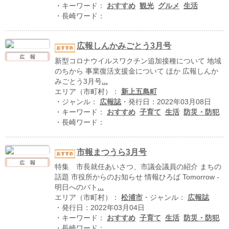
ハイスクールナビ
・キーワード：
おすすめ
観光
グルメ
生活
・長崎ワード：
小・中学校ナビ
いきebooks
広報しんかみごとう3月号
新型コロナウイルスワクチン追加接種について 地域
ながよebooks
のちから 事業復活支援金について ほか 広報しんか
みごとう3月号
...
ごとうebooks
エリア（市町村）：
新上五島町
・ジャンル：
広報誌
・発行日：2022年03月08日
おおむらebooks
・キーワード：
おすすめ
子育て
生活
防災・防犯
・長崎ワード：
みなみしまばらebooks
はさみebooks
市報まつうら3月号
特集 市長就任あいさつ、市議会議員の紹介 まちの
ながさき市ebooks
話題 市役所からのお知らせ 情報ひろば Tomorrow -
明日へのバト
...
さいかいイーブックス
エリア（市町村）：
松浦市
・ジャンル：
広報誌
・発行日：2022年03月04日
長崎MICE観光マップ
・キーワード：
おすすめ
子育て
生活
防災・防犯
・長崎ワード：