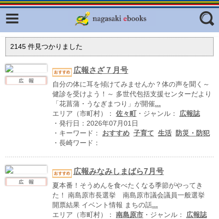
Facebook
twitter
ふくいろキラリプロジェクト
フリーワード
2145
件見つかりました
東京観光デジタルパンフレットギャ
ラリー（TOKYO Brochures）
広報さざ７月号
復興応援企画
自分の体に耳を傾けてみませんか？体の声を聞く～
ジャンル
健診を受けよう！～ 多世代包括支援センターだより
はじめてご利用される方へ
「花菖蒲・うなぎまつり」が開催
...
エリア（市町村）：
佐々町
・ジャンル：
広報誌
コンテンツ
・発行日：2026年07月01日
・キーワード：
おすすめ
子育て
生活
防災・防犯
広報誌ナビ
エリア
・長崎ワード：
明治日本の産業革命遺産
広報みなみしまばら7月号
長崎と天草地方の潜伏キリシタン
関連遺産
夏本番！そうめんを食べたくなる季節がやってき
た！ 南島原市長選挙 南島原市議会議員一般選挙
大学・専門学校ナビ
開票結果 イベント情報 まちの話
...
エリア（市町村）：
南島原市
・ジャンル：
広報誌