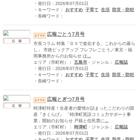
ハイスクールナビ
・発行日：2026年07月01日
・キーワード：
おすすめ
子育て
生活
防災・防犯
小・中学校ナビ
・長崎ワード：
いきebooks
広報ごとう7月号
ながよebooks
市長コラム 特集「ＤＸで進化する、これからの暮ら
し」 市政ピックアップ フレフレごとう／東京・福
ごとうebooks
岡事務所からのお知らせ ほ
...
エリア（市町村）：
五島市
・ジャンル：
広報誌
おおむらebooks
・発行日：2026年07月01日
・キーワード：
おすすめ
子育て
生活
防災・防犯
みなみしまばらebooks
・長崎ワード：
はさみebooks
広報とぎつ7月号
ながさき市ebooks
時津町特産！生産者の愛情が詰まったこだわりの国
産『きくらげ』 「時津町英語コミュ力サポート事
さいかいイーブックス
業」開始のお知らせ 戸籍と住民票に
...
エリア（市町村）：
時津町
・ジャンル：
広報誌
長崎MICE観光マップ
・発行日：2026年07月01日
・キーワード：
おすすめ
子育て
生活
防災・防犯