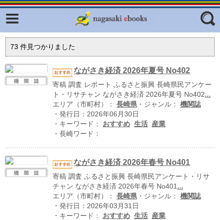
Facebook
twitter
ふくいろキラリプロジェクト
フリーワード
73
件見つかりました
東京観光デジタルパンフレットギャ
ラリー（TOKYO Brochures）
ながさき経済 2026年夏号 No402
復興応援企画
寄稿 調査 レポート ふるさと振興 長崎県民アンケー
ジャンル
ト・リサチャン ながさき経済 2026年夏号 No402
...
はじめてご利用される方へ
エリア（市町村）：
長崎県
・ジャンル：
機関誌
・発行日：2026年06月30日
コンテンツ
・キーワード：
おすすめ
生活
産業
・長崎ワード：
広報誌ナビ
エリア
明治日本の産業革命遺産
ながさき経済 2026年春号 No401
長崎と天草地方の潜伏キリシタン
寄稿 調査 ふるさと振興 長崎県民アンケート・リサ
関連遺産
チャン ながさき経済 2026年春号 No401
...
エリア（市町村）：
長崎県
・ジャンル：
機関誌
大学・専門学校ナビ
・発行日：2026年03月31日
・キーワード：
おすすめ
生活
産業