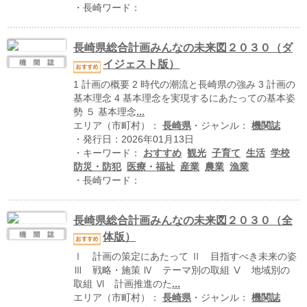
ハイスクールナビ
・長崎ワード：
小・中学校ナビ
長崎県総合計画みんなの未来図２０３０（ダ
いきebooks
イジェスト版）
1 計画の概要 2 時代の潮流と長崎県の強み 3 計画の
ながよebooks
基本理念 4 基本理念を実現するにあたっての基本姿
勢 ５ 基本理念
...
ごとうebooks
エリア（市町村）：
長崎県
・ジャンル：
機関誌
・発行日：2026年01月13日
おおむらebooks
・キーワード：
おすすめ
観光
子育て
生活
学校
防災・防犯
医療・福祉
産業
農業
漁業
みなみしまばらebooks
・長崎ワード：
はさみebooks
長崎県総合計画みんなの未来図２０３０（全
ながさき市ebooks
体版）
さいかいイーブックス
Ⅰ 計画の策定にあたって Ⅱ 目指すべき未来の姿
Ⅲ 戦略・施策 Ⅳ テーマ別の取組 Ⅴ 地域別の
取組 Ⅵ 計画推進のた
...
長崎MICE観光マップ
エリア（市町村）：
長崎県
・ジャンル：
機関誌