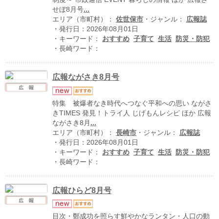
ハイスクールナビ
せぼ8月号
...
エリア（市町村）：
佐世保市
・ジャンル：
広報誌
小・中学校ナビ
・発行日：2026年08月01日
・キーワード：
おすすめ
子育て
生活
防災・防犯
いきebooks
・長崎ワード：
ながよebooks
広報ながさき8月号
ごとうebooks
おおむらebooks
特集 被爆者なき時代へつなぐ平和への思い ながさ
きTIMES 発見！トライ人 じげもんレシピ ほか 広報
みなみしまばらebooks
ながさき8月
...
エリア（市町村）：
長崎市
・ジャンル：
広報誌
・発行日：2026年08月01日
はさみebooks
・キーワード：
おすすめ
子育て
生活
防災・防犯
・長崎ワード：
ながさき市ebooks
さいかいイーブックス
広報ひらど8月号
長崎MICE観光マップ
目次・鄭成功を照らす鮮やかなランタン・人口の動