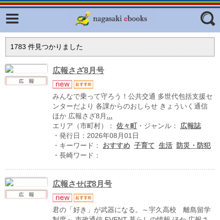
Facebook
twitter
ふくいろキラリプロジェクト
フリーワード
1783
件見つかりました
東京観光デジタルパンフレットギャ
ラリー（TOKYO Brochures）
広報さざ8月号
復興応援企画
ジャンル
みんなで乗って守ろう！公共交通 多世代包括支援セ
はじめてご利用される方へ
ンターだより 各課からのおしらせ きょういく通信
ほか 広報さざ8月
...
コンテンツ
エリア（市町村）：
佐々町
・ジャンル：
広報誌
広報誌ナビ
・発行日：2026年08月01日
エリア
・キーワード：
おすすめ
子育て
生活
防災・防犯
明治日本の産業革命遺産
・長崎ワード：
長崎と天草地方の潜伏キリシタン
関連遺産
広報させぼ8月号
大学・専門学校ナビ
君の「好き」が武器になる。～宇久高校 離島留学
制度～ 市政通信 EVENT 暮らしの情報 ほか 広報さ